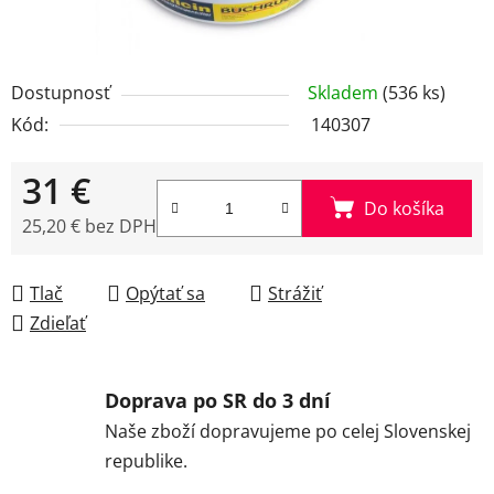
Dostupnosť
Skladem
(536 ks)
Kód:
140307
31 €
Do košíka
25,20 € bez DPH
Jednotková cena:
Tlač
Opýtať sa
Strážiť
Zdieľať
Doprava po SR do 3 dní
Naše zboží dopravujeme po celej Slovenskej
republike.