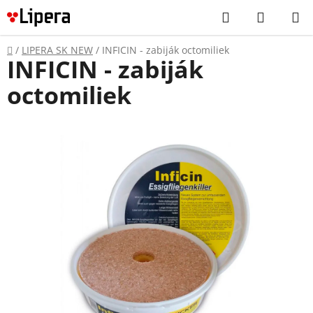
Prejsť
Hľadať
NÁKUP
na
KOŠÍK
obsah
Domov
/
LIPERA SK NEW
/
INFICIN - zabiják octomiliek
INFICIN - zabiják
octomiliek