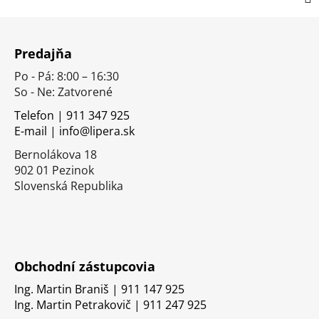
Z
á
Predajňa
p
Po - Pá: 8:00 – 16:30
ä
So - Ne: Zatvorené
t
i
Telefon | 911 347 925
E-mail | info@lipera.sk
e
Bernolákova 18
902 01 Pezinok
Slovenská Republika
Obchodní zástupcovia
Ing. Martin Braniš | 911 147 925
Ing. Martin Petrakovič | 911 247 925