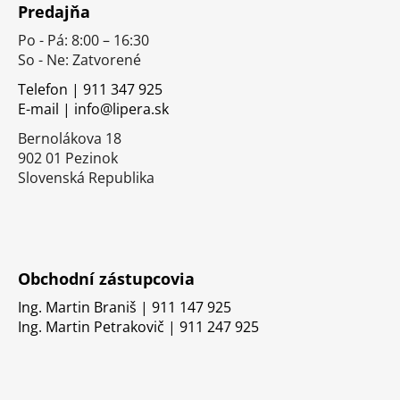
Predajňa
p
Po - Pá: 8:00 – 16:30
ä
So - Ne: Zatvorené
t
i
Telefon | 911 347 925
E-mail | info@lipera.sk
e
Bernolákova 18
902 01 Pezinok
Slovenská Republika
Obchodní zástupcovia
Ing. Martin Braniš | 911 147 925
Ing. Martin Petrakovič | 911 247 925