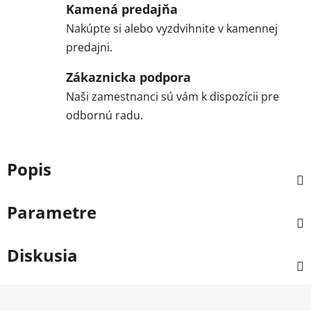
Kamená predajňa
Nakúpte si alebo vyzdvihnite v kamennej
predajni.
Zákaznicka podpora
Naši zamestnanci sú vám k dispozícii pre
odbornú radu.
Popis
Parametre
Diskusia
Z
á