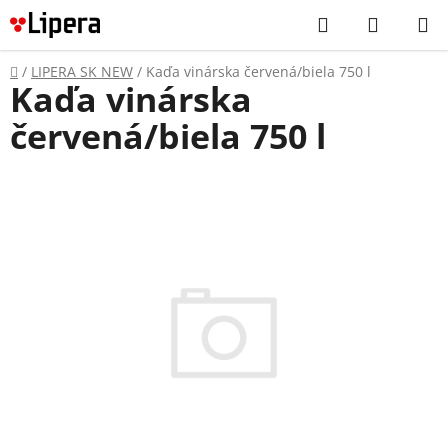
Prejsť
Hľadať
NÁKUP
na
KOŠÍK
obsah
Domov
/
LIPERA SK NEW
/
Kaďa vinárska červená/biela 750 l
Kaďa vinárska
červená/biela 750 l