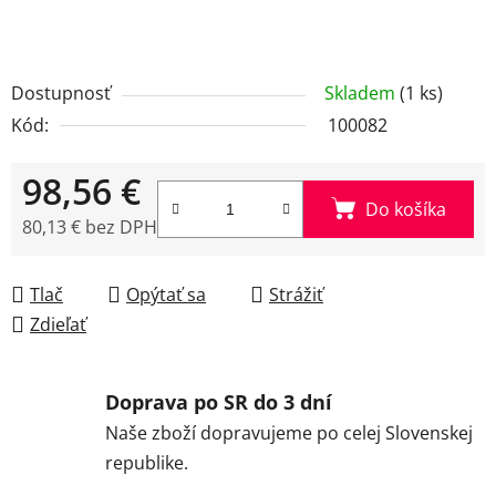
Dostupnosť
Skladem
(1 ks)
Kód:
100082
98,56 €
Do košíka
80,13 € bez DPH
Jednotková cena:
Tlač
Opýtať sa
Strážiť
Zdieľať
Doprava po SR do 3 dní
Naše zboží dopravujeme po celej Slovenskej
republike.