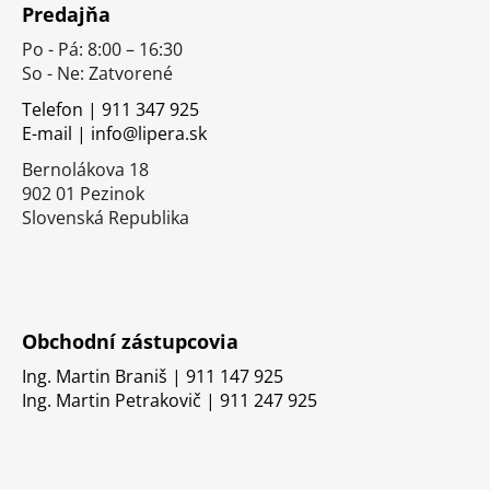
Predajňa
p
Po - Pá: 8:00 – 16:30
ä
So - Ne: Zatvorené
t
i
Telefon | 911 347 925
E-mail | info@lipera.sk
e
Bernolákova 18
902 01 Pezinok
Slovenská Republika
Obchodní zástupcovia
Ing. Martin Braniš | 911 147 925
Ing. Martin Petrakovič | 911 247 925