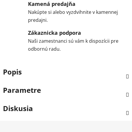
Kamená predajňa
Nakúpte si alebo vyzdvihnite v kamennej
predajni.
Zákaznicka podpora
Naši zamestnanci sú vám k dispozícii pre
odbornú radu.
Popis
Parametre
Diskusia
Z
á