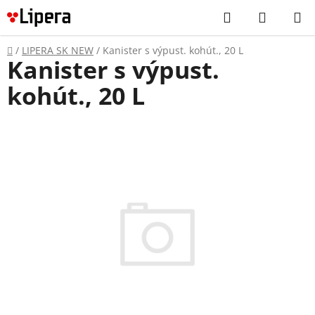
Prejsť
Hľadať
NÁKUP
na
KOŠÍK
obsah
Domov
/
LIPERA SK NEW
/
Kanister s výpust. kohút., 20 L
Kanister s výpust.
kohút., 20 L