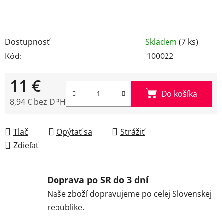
Dostupnosť
Skladem
(7 ks)
Kód:
100022
11 €
Do košíka
8,94 € bez DPH
Jednotková cena:
Tlač
Opýtať sa
Strážiť
Zdieľať
Doprava po SR do 3 dní
Naše zboží dopravujeme po celej Slovenskej
republike.