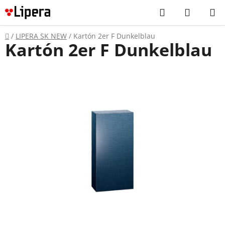
Prejsť
Hľadať
NÁKUP
na
KOŠÍK
obsah
Domov
/
LIPERA SK NEW
/
Kartón 2er F Dunkelblau
Kartón 2er F Dunkelblau