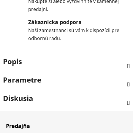
Nakúpte si alebo vyzdvihnite v kamennej
predajni.
Zákaznicka podpora
Naši zamestnanci sú vám k dispozícii pre
odbornú radu.
Popis
Parametre
Diskusia
Z
á
Predajňa
p