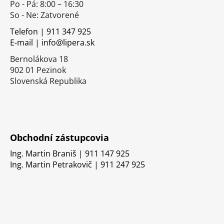
Po - Pá: 8:00 – 16:30
ä
So - Ne: Zatvorené
t
i
Telefon | 911 347 925
E-mail | info@lipera.sk
e
Bernolákova 18
902 01 Pezinok
Slovenská Republika
Obchodní zástupcovia
Ing. Martin Braniš | 911 147 925
Ing. Martin Petrakovič | 911 247 925