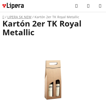
Prejsť
Hľadať
NÁKUP
na
KOŠÍK
obsah
Domov
/
LIPERA SK NEW
/
Kartón 2er TK Royal Metallic
Kartón 2er TK Royal
Metallic