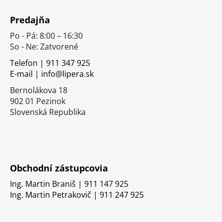
Z
á
Predajňa
p
Po - Pá: 8:00 – 16:30
ä
So - Ne: Zatvorené
t
i
Telefon | 911 347 925
E-mail | info@lipera.sk
e
Bernolákova 18
902 01 Pezinok
Slovenská Republika
Obchodní zástupcovia
Ing. Martin Braniš | 911 147 925
Ing. Martin Petrakovič | 911 247 925