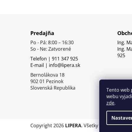
Z
á
Predajňa
Obcho
p
Po - Pá: 8:00 – 16:30
Ing. M
ä
So - Ne: Zatvorené
Ing. M
t
925
Telefon | 911 347 925
i
E-mail | info@lipera.sk
e
Bernolákova 18
902 01 Pezinok
Slovenská Republika
Tento web 
webu vyjadř
zde
.
Nastave
Copyright 2026
LIPERA
. Všetky práva vyhrade