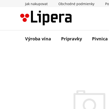
Prejsť
Jak nakupovat
Obchodné podmienky
Po
na
obsah
Výroba vína
Prípravky
Pivnica