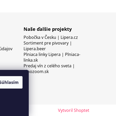
Naše ďalšie projekty
Pobočka v Česku | Lipera.cz
Sortiment pre pivovary |
údajov
Lipera.beer
Plniaca linky Lipera | Plniaca-
linka.sk
Predaj vín z celého sveta |
Vinozoom.sk
Súhlasím
Vytvoril Shoptet