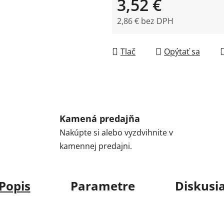
3,52 €
2,86 € bez DPH
Jednotková cena:
Tlač
Opýtať sa
Kamená predajňa
Nakúpte si alebo vyzdvihnite v
kamennej predajni.
Popis
Parametre
Diskusi