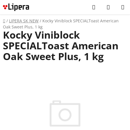
Prejsť
Hľadať
NÁKUP
na
KOŠÍK
obsah
Domov
/
LIPERA SK NEW
/
Kocky Viniblock SPECIALToast American
Oak Sweet Plus, 1 kg
Kocky Viniblock
SPECIALToast American
Oak Sweet Plus, 1 kg