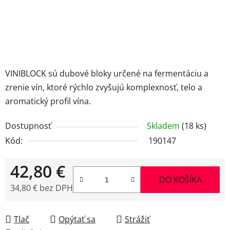
VINIBLOCK sú dubové bloky určené na fermentáciu a
zrenie vín, ktoré rýchlo zvyšujú komplexnosť, telo a
aromatický profil vína.
Dostupnosť
Skladem
(18 ks)
Kód:
190147
42,80 €
DO KOŠÍKA
34,80 € bez DPH
Jednotková cena:
Tlač
Opýtať sa
Strážiť