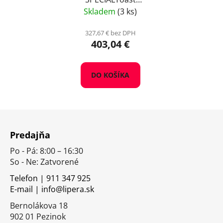
American Oak Sweet
Skladem
(3 ks)
Plus, 10 kg
327,67 € bez DPH
403,04 €
DO KOŠÍKA
Z
á
Predajňa
p
Po - Pá: 8:00 – 16:30
ä
So - Ne: Zatvorené
t
i
Telefon | 911 347 925
E-mail | info@lipera.sk
e
Bernolákova 18
902 01 Pezinok