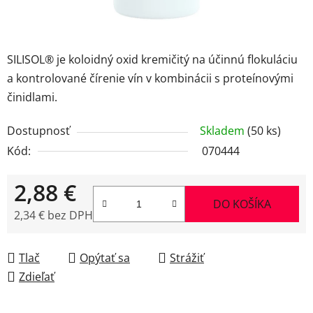
SILISOL® je koloidný oxid kremičitý na účinnú flokuláciu
a kontrolované čírenie vín v kombinácii s proteínovými
činidlami.
Dostupnosť
Skladem
(50 ks)
Kód:
070444
2,88 €
DO KOŠÍKA
2,34 € bez DPH
Jednotková cena:
Tlač
Opýtať sa
Strážiť
Zdieľať