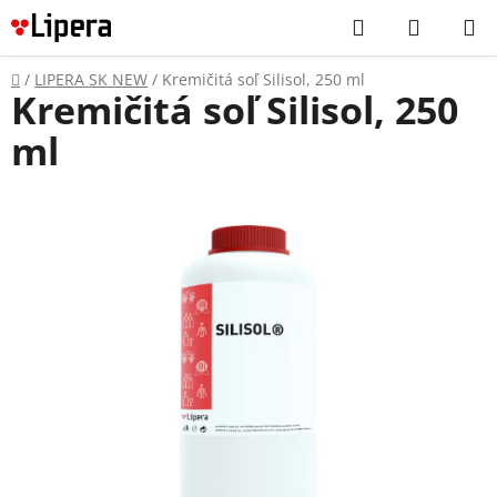
Prejsť
Hľadať
NÁKUP
na
KOŠÍK
obsah
Domov
/
LIPERA SK NEW
/
Kremičitá soľ Silisol, 250 ml
Kremičitá soľ Silisol, 250
ml