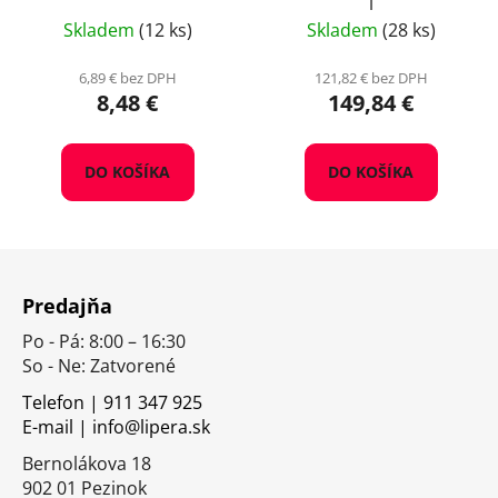
l
Skladem
(12 ks)
Skladem
(28 ks)
6,89 € bez DPH
121,82 € bez DPH
8,48 €
149,84 €
DO KOŠÍKA
DO KOŠÍKA
Z
á
Predajňa
p
Po - Pá: 8:00 – 16:30
ä
So - Ne: Zatvorené
t
i
Telefon | 911 347 925
E-mail | info@lipera.sk
e
Bernolákova 18
902 01 Pezinok