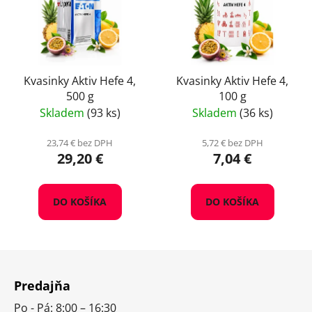
Kvasinky Aktiv Hefe 4,
Kvasinky Aktiv Hefe 4,
500 g
100 g
Skladem
(93 ks)
Skladem
(36 ks)
23,74 € bez DPH
5,72 € bez DPH
29,20 €
7,04 €
DO KOŠÍKA
DO KOŠÍKA
Z
á
Predajňa
p
Po - Pá: 8:00 – 16:30