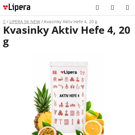
Prejsť
Hľadať
NÁKUP
na
KOŠÍK
obsah
Domov
/
LIPERA SK NEW
/
Kvasinky Aktiv Hefe 4, 20 g
Kvasinky Aktiv Hefe 4, 20
g