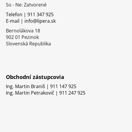
ä
So - Ne: Zatvorené
t
i
Telefon | 911 347 925
E-mail | info@lipera.sk
e
Bernolákova 18
902 01 Pezinok
Slovenská Republika
Obchodní zástupcovia
Ing. Martin Braniš | 911 147 925
Ing. Martin Petrakovič | 911 247 925