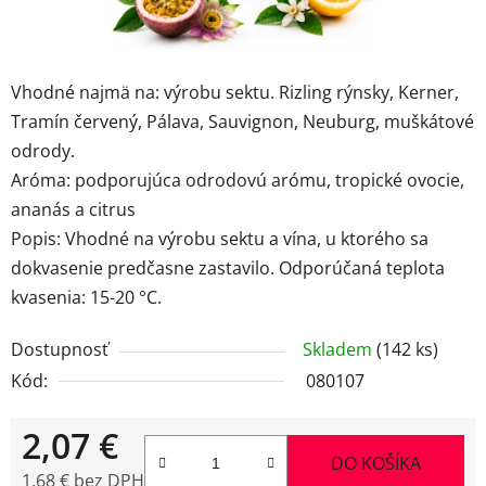
Vhodné najmä na: výrobu sektu. Rizling rýnsky, Kerner,
Tramín červený, Pálava, Sauvignon, Neuburg, muškátové
odrody.
Aróma: podporujúca odrodovú arómu, tropické ovocie,
ananás a citrus
Popis: Vhodné na výrobu sektu a vína, u ktorého sa
dokvasenie predčasne zastavilo. Odporúčaná teplota
kvasenia: 15-20 °C.
Dostupnosť
Skladem
(142 ks)
Kód:
080107
2,07 €
DO KOŠÍKA
1,68 € bez DPH