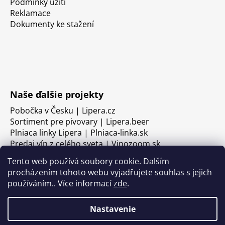
Podmínky užití
Reklamace
Dokumenty ke stažení
Naše ďalšie projekty
Pobočka v Česku | Lipera.cz
Sortiment pre pivovary | Lipera.beer
Plniaca linky Lipera | Plniaca-linka.sk
Predaj vín z celého sveta | Vinozoom.sk
Tento web používá soubory cookie. Dalším
procházením tohoto webu vyjadřujete souhlas s jejich
používáním.. Více informací
zde
.
Nastavenie