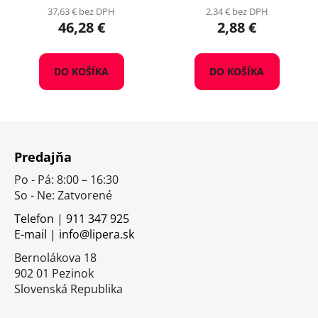
37,63 € bez DPH
2,34 € bez DPH
46,28 €
2,88 €
DO KOŠÍKA
DO KOŠÍKA
Z
á
Predajňa
p
Po - Pá: 8:00 – 16:30
ä
So - Ne: Zatvorené
t
i
Telefon | 911 347 925
E-mail | info@lipera.sk
e
Bernolákova 18
902 01 Pezinok
Slovenská Republika