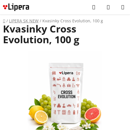
Prejsť
Hľadať
NÁKUP
na
KOŠÍK
obsah
Domov
/
LIPERA SK NEW
/
Kvasinky Cross Evolution, 100 g
Kvasinky Cross
Evolution, 100 g