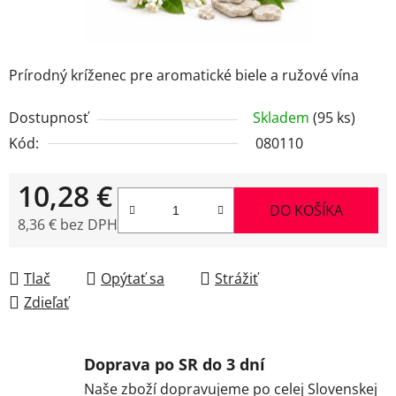
Prírodný kríženec pre aromatické biele a ružové vína
Dostupnosť
Skladem
(95 ks)
Kód:
080110
10,28 €
DO KOŠÍKA
8,36 € bez DPH
Jednotková cena:
Tlač
Opýtať sa
Strážiť
Zdieľať
Doprava po SR do 3 dní
Naše zboží dopravujeme po celej Slovenskej