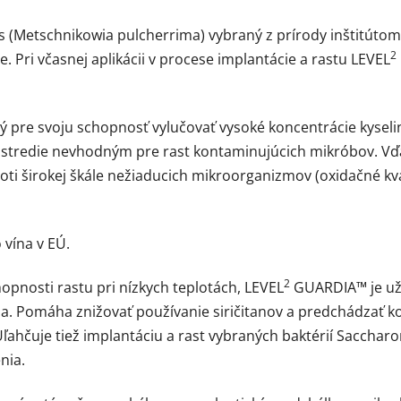
etschnikowia pulcherrima) vybraný z prírody inštitútom IFV
2
. Pri včasnej aplikácii v procese implantácie a rastu LEVEL
pre svoju schopnosť vylučovať vysoké koncentrácie kyseli
prostredie nevhodným pre rast kontaminujúcich mikróbov. V
i širokej škále nežiaducich mikroorganizmov (oxidačné kv
vína v EÚ.
2
hopnosti rastu pri nízkych teplotách, LEVEL
GUARDIA™ je uži
. Pomáha znižovať používanie siričitanov a predchádzať ko
 Uľahčuje tiež implantáciu a rast vybraných baktérií Saccha
nia.