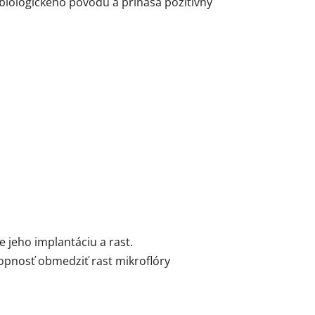
biologického pôvodu a prináša pozitívny
 jeho implantáciu a rast.
hopnosť obmedziť rast mikroflóry