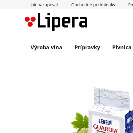
Prejsť
Jak nakupovat
Obchodné podmienky
Po
na
obsah
Výroba vína
Prípravky
Pivnica