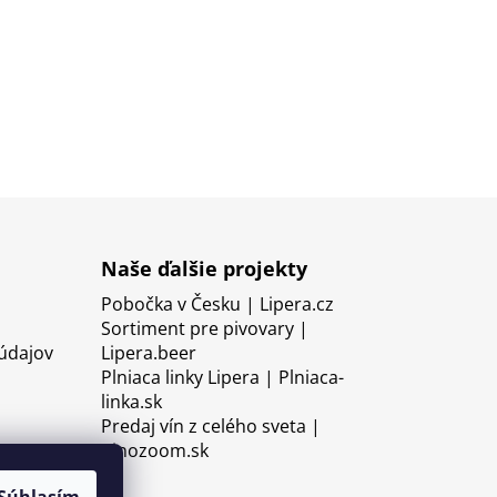
Naše ďalšie projekty
Pobočka v Česku | Lipera.cz
Sortiment pre pivovary |
údajov
Lipera.beer
Plniaca linky Lipera | Plniaca-
linka.sk
Predaj vín z celého sveta |
Vinozoom.sk