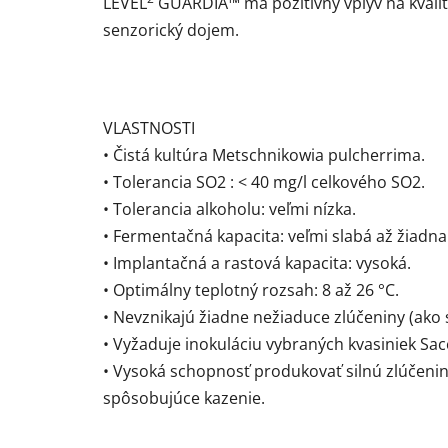
LEVEL
GUARDIA™ má pozitívny vplyv na kvalit
senzorický dojem.
VLASTNOSTI
• Čistá kultúra Metschnikowia pulcherrima.
• Tolerancia SO2 : < 40 mg/l celkového SO2.
• Tolerancia alkoholu: veľmi nízka.
• Fermentačná kapacita: veľmi slabá až žiadna
• Implantačná a rastová kapacita: vysoká.
• Optimálny teplotný rozsah: 8 až 26 °C.
• Nevznikajú žiadne nežiaduce zlúčeniny (ako s
• Vyžaduje inokuláciu vybraných kvasiniek Sac
• Vysoká schopnosť produkovať silnú zlúčeninu
spôsobujúce kazenie.