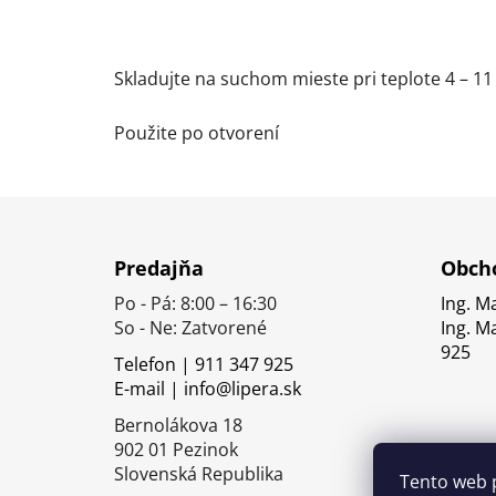
Skladujte na suchom mieste pri teplote 4 – 11
Použite po otvorení
Z
á
Predajňa
Obcho
p
Po - Pá: 8:00 – 16:30
Ing. M
ä
So - Ne: Zatvorené
Ing. M
t
925
Telefon | 911 347 925
i
E-mail | info@lipera.sk
e
Bernolákova 18
902 01 Pezinok
Slovenská Republika
Tento web 