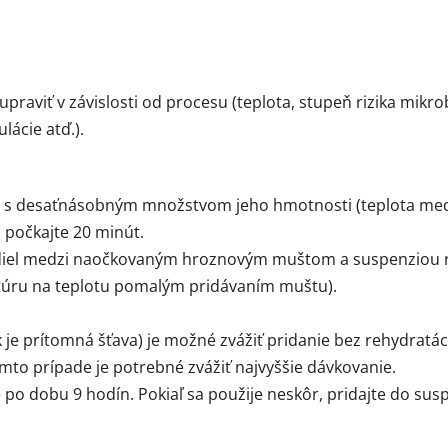
upraviť v závislosti od procesu (teplota, stupeň rizika mikro
ácie atď.).
 s desaťnásobným množstvom jeho hmotnosti (teplota medzi
a počkajte 20 minút.
zdiel medzi naočkovaným hroznovým muštom a suspenziou re
ultúru na teplotu pomalým pridávaním muštu).
 je prítomná šťava) je možné zvážiť pridanie bez rehydratác
mto prípade je potrebné zvážiť najvyššie dávkovanie.
po dobu 9 hodín. Pokiaľ sa použije neskôr, pridajte do su