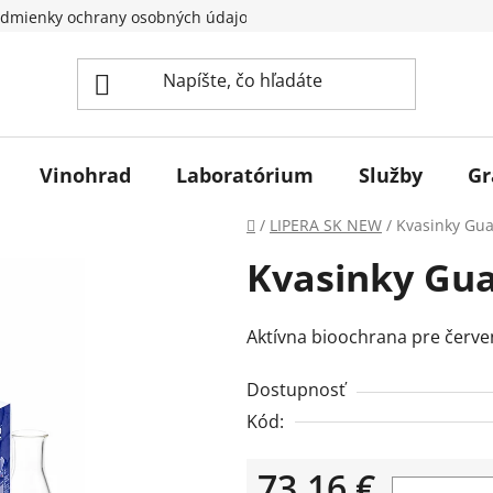
dmienky ochrany osobných údajov
Vinohrad
Laboratórium
Služby
Gr
Domov
/
LIPERA SK NEW
/
Kvasinky Gua
Kvasinky Gua
Aktívna bioochrana pre červe
Dostupnosť
Kód:
73,16 €