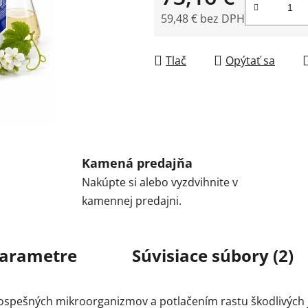
59,48 € bez DPH
Jednotková cena:
Tlač
Opýtať sa
Kamená predajňa
Nakúpte si alebo vyzdvihnite v
kamennej predajni.
arametre
Súvisiace súbory (2)
spešných mikroorganizmov a potlačením rastu škodlivých 