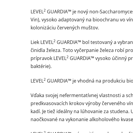
2
LEVEL
GUARDIA™ je nový non-Saccharomyces (M
Vin), vysoko adaptovaný na bioochranu vo víne
kolonizáciu červených muštov.
2
Liek LEVEL
GUARDIA™ bol testovaný a vybraný 
činidla železa. Toto vyčerpanie železa robí 
2
prípravok LEVEL
GUARDIA™ vysoko účinný prot
baktérie).
2
LEVEL
GUARDIA™ je vhodná na produkciu bio 
Vďaka svojej nefermentatívnej vlastnosti a sc
predkvasovacích krokov výroby červeného vína
kadí. Je tiež ideálny na lúhovanie za studena.
naočkované na vykonanie alkoholového kvase
2