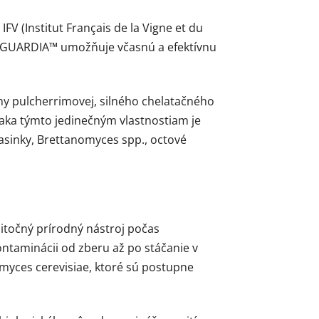
 (Institut Français de la Vigne et du
GUARDIA™ umožňuje včasnú a efektívnu
ny pulcherrimovej, silného chelatačného
ďaka týmto jedinečným vlastnostiam je
asinky, Brettanomyces spp., octové
točný prírodný nástroj počas
ntaminácii od zberu až po stáčanie v
romyces cerevisiae, ktoré sú postupne