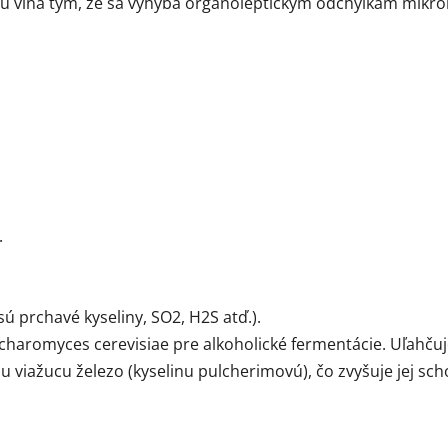
u vína tým, že sa vyhýba organoleptickým odchýlkam mikro
.
ú prchavé kyseliny, SO2, H2S atď.).
charomyces cerevisiae pre alkoholické fermentácie. Uľahčuje
 viažucu železo (kyselinu pulcherimovú), čo zvyšuje jej sc