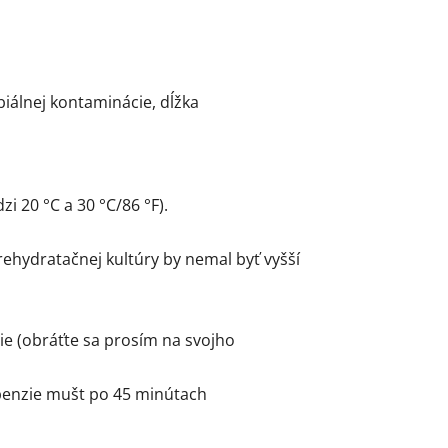
biálnej kontaminácie, dĺžka
 20 °C a 30 °C/86 °F).
hydratačnej kultúry by nemal byť vyšší
ie (obráťte sa prosím na svojho
spenzie mušt po 45 minútach