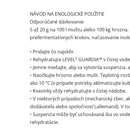
NÁVOD NA ENOLOGICKÉ POUŽITIE
Odporúčané dávkovanie:
5 až 20 g na 100 l muštu alebo 100 kg hrozna, 
prefermentatívnych krokov, načasovanie inokul
• Pridajte čo najskôr.
2
• Rehydratujte LEVEL
GUARDIA™ v čistej vode
• Jemne miešajte, aby sa vytvorila suspenzia, 
• Naočkujte hrozno alebo mušt. Teplotný ro
ako 10 °C (v prípade potreby aklimatizujte k
• Kvasinky vždy rehydratujte v čistej nádobe.
• V niektorých prípadoch (mechanický zber, ak
dodávateľa alebo spoločnosť Lallemand). V to
• Suspenzia môže byť uchovávaná iba vo vode 
rehydratácie.