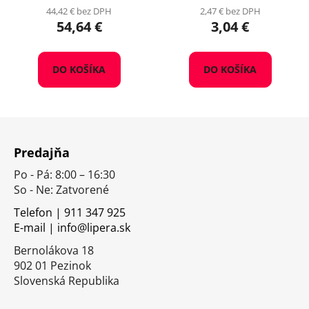
44,42 € bez DPH
2,47 € bez DPH
54,64 €
3,04 €
DO KOŠÍKA
DO KOŠÍKA
Z
á
Predajňa
p
Po - Pá: 8:00 – 16:30
ä
So - Ne: Zatvorené
t
i
Telefon | 911 347 925
E-mail | info@lipera.sk
e
Bernolákova 18
902 01 Pezinok
Slovenská Republika