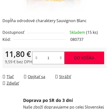
Dopĺňa odrodové charaktery Sauvignon Blanc
Dostupnosť
Skladem
(15 ks)
Kód:
080737
11,80 €
DO KOŠÍKA
9,59 € bez DPH
Jednotková cena:
Tlač
Opýtať sa
Strážiť
Zdieľať
Doprava po SR do 3 dní
Naše zboží dopravujeme po celej Slovenskej