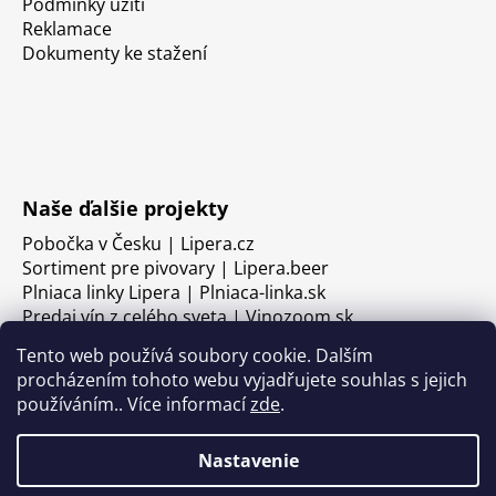
Podmínky užití
Reklamace
Dokumenty ke stažení
Naše ďalšie projekty
Pobočka v Česku | Lipera.cz
Sortiment pre pivovary | Lipera.beer
Plniaca linky Lipera | Plniaca-linka.sk
Predaj vín z celého sveta | Vinozoom.sk
Tento web používá soubory cookie. Dalším
procházením tohoto webu vyjadřujete souhlas s jejich
používáním.. Více informací
zde
.
Nastavenie