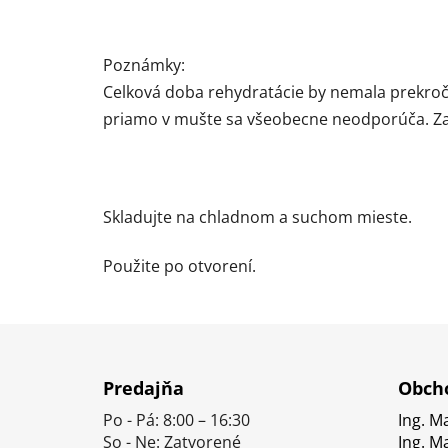
Poznámky:
Celková doba rehydratácie by nemala prekroči
priamo v mušte sa všeobecne neodporúča. Zais
Skladujte na chladnom a suchom mieste.
Použite po otvorení.
Z
á
Predajňa
Obcho
p
Po - Pá: 8:00 – 16:30
Ing. M
ä
So - Ne: Zatvorené
Ing. M