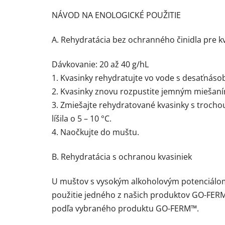
NÁVOD NA ENOLOGICKÉ POUŽITIE
A. Rehydratácia bez ochranného činidla pre k
Dávkovanie: 20 až 40 g/hL
1. Kvasinky rehydratujte vo vode s desaťnáso
2. Kvasinky znovu rozpustite jemným miešaní
3. Zmiešajte rehydratované kvasinky s trocho
líšila o 5 – 10 °C.
4. Naočkujte do muštu.
B. Rehydratácia s ochranou kvasiniek
U muštov s vysokým alkoholovým potenciálom 
použitie jedného z našich produktov GO-FERM™
podľa vybraného produktu GO-FERM™.