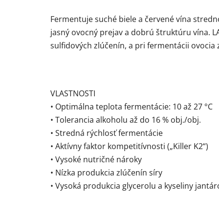
Fermentuje suché biele a červené vína stredno
jasný ovocný prejav a dobrú štruktúru vína. L
sulfidových zlúčenín, a pri fermentácii ovoc
VLASTNOSTI
• Optimálna teplota fermentácie: 10 až 27 °C
• Tolerancia alkoholu až do 16 % obj./obj.
• Stredná rýchlosť fermentácie
• Aktívny faktor kompetitívnosti („Killer K2“)
• Vysoké nutričné ​​nároky
• Nízka produkcia zlúčenín síry
• Vysoká produkcia glycerolu a kyseliny jantár