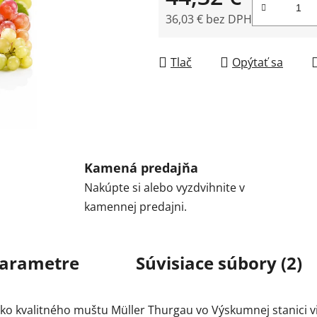
36,03 € bez DPH
Jednotková cena:
Tlač
Opýtať sa
Kamená predajňa
Nakúpte si alebo vyzdvihnite v
kamennej predajni.
arametre
Súvisiace súbory (2)
ko kvalitného muštu Müller Thurgau vo Výskumnej stanici v