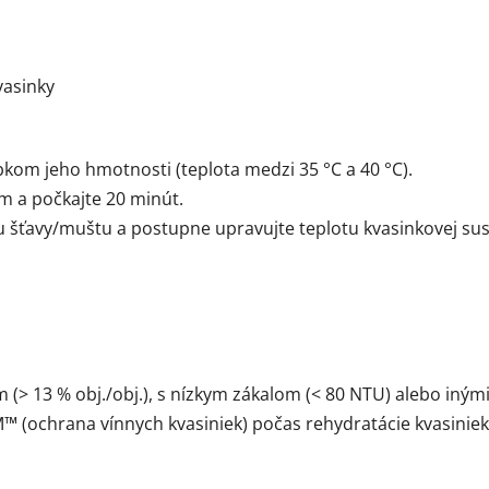
vasinky
bkom jeho hmotnosti (teplota medzi 35 °C a 40 °C).
m a počkajte 20 minút.
u šťavy/muštu a postupne upravujte teplotu kvasinkovej sus
(> 13 % obj./obj.), s nízkym zákalom (< 80 NTU) alebo in
 (ochrana vínnych kvasiniek) počas rehydratácie kvasiniek