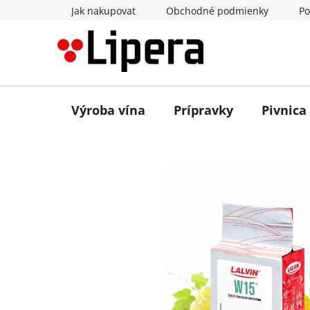
Prejsť
Jak nakupovat
Obchodné podmienky
Po
na
obsah
Výroba vína
Prípravky
Pivnica