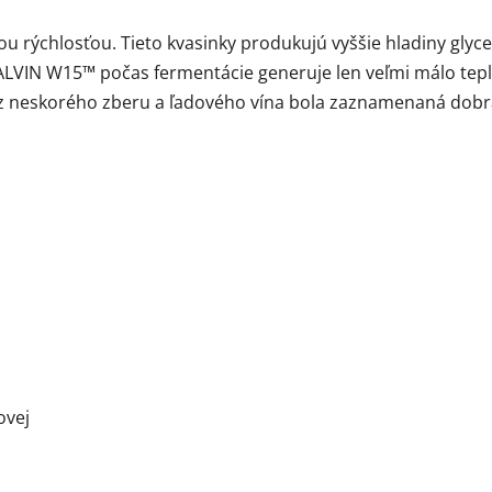
u rýchlosťou. Tieto kvasinky produkujú vyššie hladiny glyce
ALVIN W15™ počas fermentácie generuje len veľmi málo tepla
ia z neskorého zberu a ľadového vína bola zaznamenaná dob
ovej