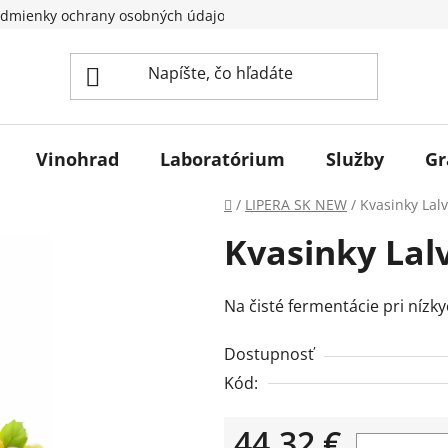
dmienky ochrany osobných údajov
Vinohrad
Laboratórium
Služby
Gr
Domov
/
LIPERA SK NEW
/
Kvasinky Lal
Kvasinky Lalv
Na čisté fermentácie pri nízk
Dostupnosť
Kód:
44,32 €