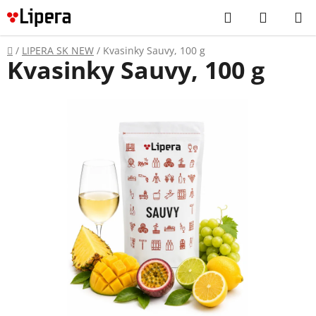
Prejsť
Hľadať
NÁKUP
na
KOŠÍK
obsah
Domov
/
LIPERA SK NEW
/
Kvasinky Sauvy, 100 g
Kvasinky Sauvy, 100 g