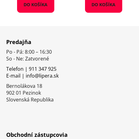
DO KOŠÍKA
DO KOŠÍKA
Z
á
Predajňa
p
Po - Pá: 8:00 – 16:30
ä
So - Ne: Zatvorené
t
i
Telefon | 911 347 925
E-mail | info@lipera.sk
e
Bernolákova 18
902 01 Pezinok
Slovenská Republika
Obchodní zástupcovia