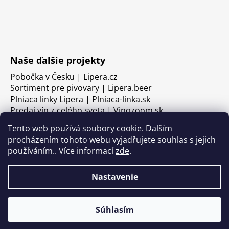
Naše ďalšie projekty
Pobočka v Česku | Lipera.cz
Sortiment pre pivovary | Lipera.beer
Plniaca linky Lipera | Plniaca-linka.sk
Predaj vín z celého sveta | Vinozoom.sk
Tento web používá soubory cookie. Dalším
procházením tohoto webu vyjadřujete souhlas s jejich
používáním.. Více informací
zde
.
Nastavenie
Súhlasím
Vytvoril Shoptet
Copyright 2026
LIPERA
. Všetky práva vyhradené.