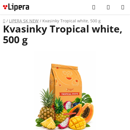
Prejsť
Hľadať
NÁKUP
na
KOŠÍK
obsah
Domov
/
LIPERA SK NEW
/
Kvasinky Tropical white, 500 g
Kvasinky Tropical white,
500 g