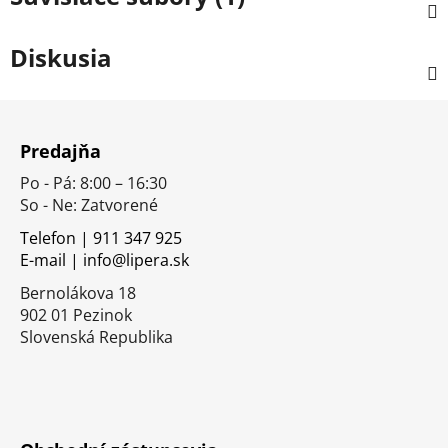
Diskusia
Z
á
Predajňa
p
Po - Pá: 8:00 – 16:30
ä
So - Ne: Zatvorené
t
i
Telefon | 911 347 925
E-mail | info@lipera.sk
e
Bernolákova 18
902 01 Pezinok
Slovenská Republika