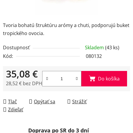
Tvoria bohatú štruktúru arómy a chuti, podporujú buket
tropického ovocia.
Dostupnosť
Skladem
(43 ks)
Kód:
080132
35,08 €
Do košíka
28,52 € bez DPH
Jednotková cena:
Tlač
Opýtať sa
Strážiť
Zdieľať
Doprava po SR do 3 dní