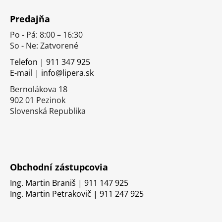
á
Predajňa
p
Po - Pá: 8:00 – 16:30
ä
So - Ne: Zatvorené
t
i
Telefon | 911 347 925
E-mail | info@lipera.sk
e
Bernolákova 18
902 01 Pezinok
Slovenská Republika
Obchodní zástupcovia
Ing. Martin Braniš | 911 147 925
Ing. Martin Petrakovič | 911 247 925