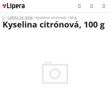
Prejsť
Hľadať
NÁKUP
na
KOŠÍK
obsah
Domov
/
LIPERA SK NEW
/
Kyselina citrónová, 100 g
Kyselina citrónová, 100 g