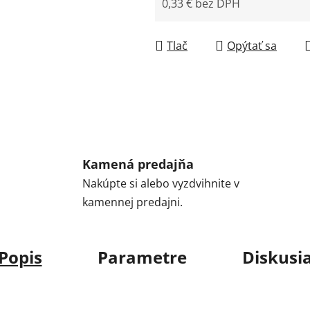
0,33 € bez DPH
Jednotková cena:
Tlač
Opýtať sa
Kamená predajňa
Nakúpte si alebo vyzdvihnite v
kamennej predajni.
Popis
Parametre
Diskusi