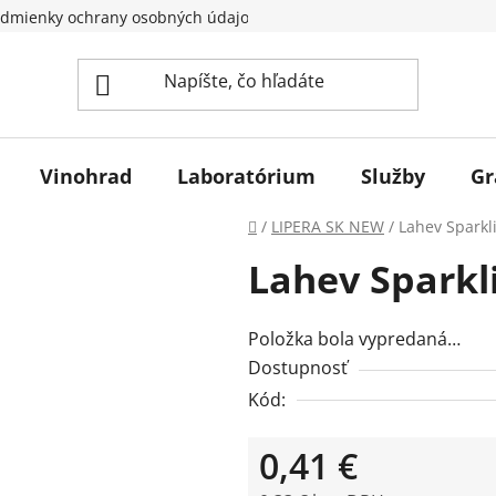
dmienky ochrany osobných údajov
Vinohrad
Laboratórium
Služby
Gr
Domov
/
LIPERA SK NEW
/
Lahev Sparkl
Lahev Sparkli
Položka bola vypredaná…
Dostupnosť
Kód:
0,41 €