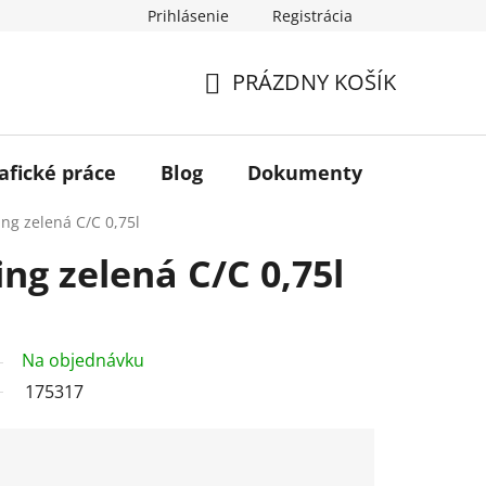
Prihlásenie
Registrácia
PRÁZDNY KOŠÍK
NÁKUPNÝ
KOŠÍK
afické práce
Blog
Dokumenty
Kontakt
ing zelená C/C 0,75l
ng zelená C/C 0,75l
Na objednávku
175317