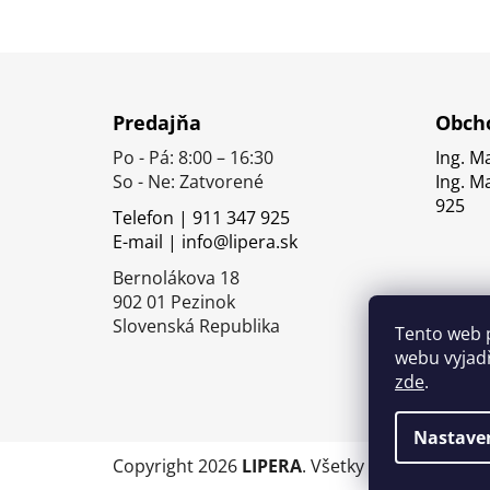
Z
á
Predajňa
Obcho
p
Po - Pá: 8:00 – 16:30
Ing. M
ä
So - Ne: Zatvorené
Ing. M
t
925
Telefon | 911 347 925
i
E-mail | info@lipera.sk
e
Bernolákova 18
902 01 Pezinok
Slovenská Republika
Tento web 
webu vyjadř
zde
.
Nastave
Copyright 2026
LIPERA
. Všetky práva vyhrade