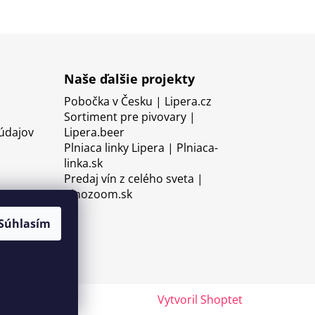
Naše ďalšie projekty
Pobočka v Česku | Lipera.cz
Sortiment pre pivovary |
údajov
Lipera.beer
Plniaca linky Lipera | Plniaca-
linka.sk
Predaj vín z celého sveta |
Vinozoom.sk
Súhlasím
Vytvoril Shoptet