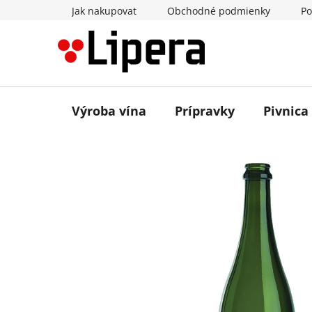
Prejsť
Jak nakupovat
Obchodné podmienky
Po
na
obsah
Výroba vína
Prípravky
Pivnica