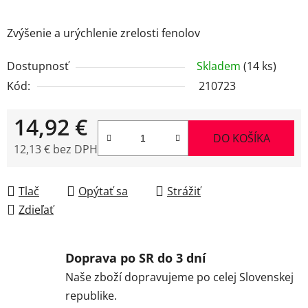
Zvýšenie a urýchlenie zrelosti fenolov
Dostupnosť
Skladem
(14 ks)
Kód:
210723
14,92 €
DO KOŠÍKA
12,13 € bez DPH
Jednotková cena:
Tlač
Opýtať sa
Strážiť
Zdieľať
Doprava po SR do 3 dní
Naše zboží dopravujeme po celej Slovenskej
republike.