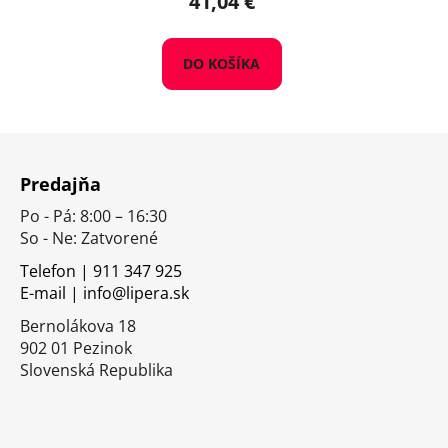
41,04 €
DO KOŠÍKA
Z
á
Predajňa
p
Po - Pá: 8:00 – 16:30
ä
So - Ne: Zatvorené
t
i
Telefon | 911 347 925
E-mail | info@lipera.sk
e
Bernolákova 18
902 01 Pezinok
Slovenská Republika