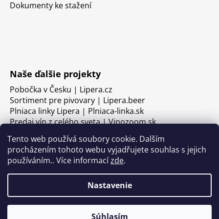
Dokumenty ke stažení
Naše ďalšie projekty
Pobočka v Česku | Lipera.cz
Sortiment pre pivovary | Lipera.beer
Plniaca linky Lipera | Plniaca-linka.sk
Predaj vín z celého sveta | Vinozoom.sk
Tento web používá soubory cookie. Dalším
procházením tohoto webu vyjadřujete souhlas s jejich
používáním.. Více informací
zde
.
Nastavenie
Súhlasím