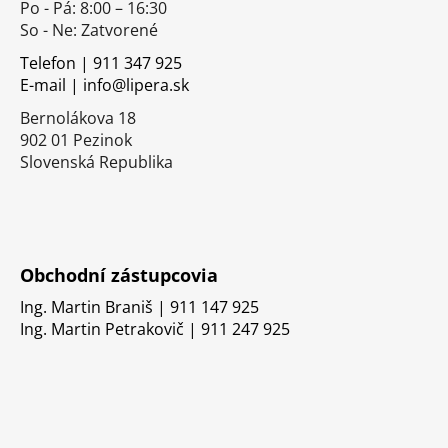
Po - Pá: 8:00 – 16:30
ä
So - Ne: Zatvorené
t
i
Telefon | 911 347 925
E-mail | info@lipera.sk
e
Bernolákova 18
902 01 Pezinok
Slovenská Republika
Obchodní zástupcovia
Ing. Martin Braniš | 911 147 925
Ing. Martin Petrakovič | 911 247 925