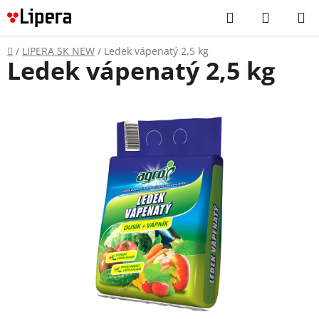
Prejsť
Hľadať
NÁKUP
na
KOŠÍK
obsah
Domov
/
LIPERA SK NEW
/
Ledek vápenatý 2,5 kg
Ledek vápenatý 2,5 kg