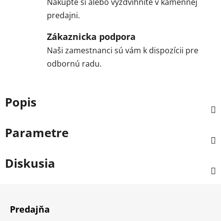
Nakúpte si alebo vyzdvihnite v kamennej
predajni.
Zákaznicka podpora
Naši zamestnanci sú vám k dispozícii pre
odbornú radu.
Popis
Parametre
Diskusia
Z
á
Predajňa
p