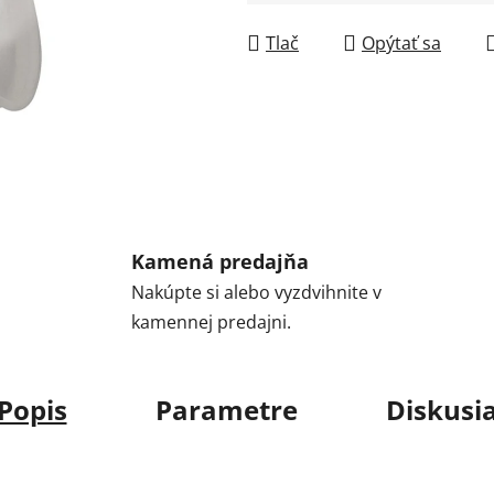
Jednotková cena:
Tlač
Opýtať sa
Kamená predajňa
Nakúpte si alebo vyzdvihnite v
kamennej predajni.
Popis
Parametre
Diskusi