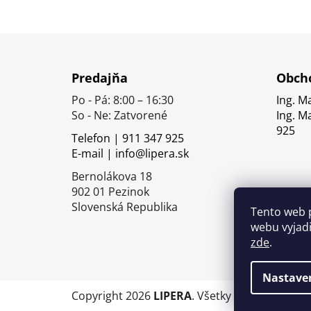
Z
á
Predajňa
Obcho
p
Po - Pá: 8:00 – 16:30
Ing. M
ä
So - Ne: Zatvorené
Ing. M
t
925
Telefon | 911 347 925
i
E-mail | info@lipera.sk
e
Bernolákova 18
902 01 Pezinok
Slovenská Republika
Tento web 
webu vyjadř
zde
.
Nastave
Copyright 2026
LIPERA
. Všetky práva vyhrade