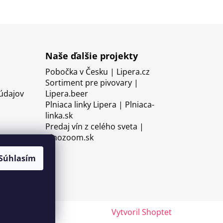
Naše ďalšie projekty
Pobočka v Česku | Lipera.cz
Sortiment pre pivovary |
údajov
Lipera.beer
Plniaca linky Lipera | Plniaca-
linka.sk
Predaj vín z celého sveta |
Vinozoom.sk
Súhlasím
Vytvoril Shoptet