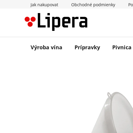
Prejsť
Jak nakupovat
Obchodné podmienky
Po
na
obsah
Výroba vína
Prípravky
Pivnica