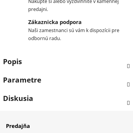
Nakúpte si alebo vyzdvihnite v kamennej
predajni.
Zákaznicka podpora
Naši zamestnanci sú vám k dispozícii pre
odbornú radu.
Popis
Parametre
Diskusia
Z
á
Predajňa
p