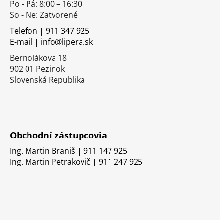
Po - Pá: 8:00 – 16:30
ä
So - Ne: Zatvorené
t
i
Telefon | 911 347 925
E-mail | info@lipera.sk
e
Bernolákova 18
902 01 Pezinok
Slovenská Republika
Obchodní zástupcovia
Ing. Martin Braniš | 911 147 925
Ing. Martin Petrakovič | 911 247 925