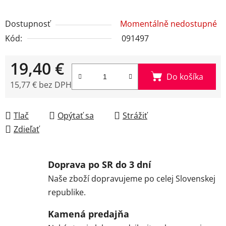
Dostupnosť
Momentálně nedostupné
Kód:
091497
19,40 €
Do košíka
15,77 € bez DPH
Jednotková cena:
Tlač
Opýtať sa
Strážiť
Zdieľať
Doprava po SR do 3 dní
Naše zboží dopravujeme po celej Slovenskej
republike.
Kamená predajňa