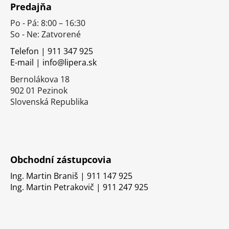
Predajňa
p
Po - Pá: 8:00 – 16:30
ä
So - Ne: Zatvorené
t
i
Telefon | 911 347 925
E-mail | info@lipera.sk
e
Bernolákova 18
902 01 Pezinok
Slovenská Republika
Obchodní zástupcovia
Ing. Martin Braniš | 911 147 925
Ing. Martin Petrakovič | 911 247 925