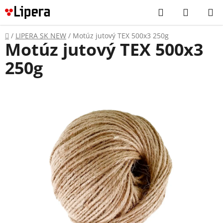
Prejsť
Hľadať
NÁKUP
na
KOŠÍK
obsah
Domov
/
LIPERA SK NEW
/
Motúz jutový TEX 500x3 250g
Motúz jutový TEX 500x3
250g