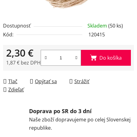
Dostupnosť
Skladem
(50 ks)
Kód:
120415
2,30 €
Do košíka
1,87 € bez DPH
Jednotková cena:
Tlač
Opýtať sa
Strážiť
Zdieľať
Doprava po SR do 3 dní
Naše zboží dopravujeme po celej Slovenskej
republike.