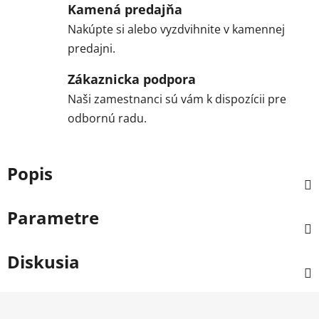
Kamená predajňa
Nakúpte si alebo vyzdvihnite v kamennej
predajni.
Zákaznicka podpora
Naši zamestnanci sú vám k dispozícii pre
odbornú radu.
Popis
Parametre
Diskusia
Z
á