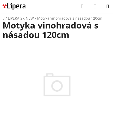
Prejsť
Hľadať
NÁKUP
na
KOŠÍK
obsah
Domov
/
LIPERA SK NEW
/
Motyka vinohradová s násadou 120cm
Motyka vinohradová s
násadou 120cm