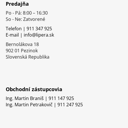
Predajňa
p
Po - Pá: 8:00 – 16:30
ä
So - Ne: Zatvorené
t
i
Telefon | 911 347 925
E-mail | info@lipera.sk
e
Bernolákova 18
902 01 Pezinok
Slovenská Republika
Obchodní zástupcovia
Ing. Martin Braniš | 911 147 925
Ing. Martin Petrakovič | 911 247 925