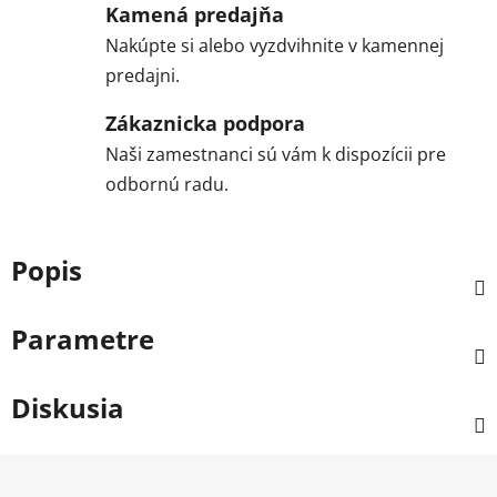
Kamená predajňa
Nakúpte si alebo vyzdvihnite v kamennej
predajni.
Zákaznicka podpora
Naši zamestnanci sú vám k dispozícii pre
odbornú radu.
Popis
Parametre
Diskusia
Z
á