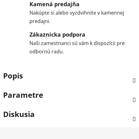
Kamená predajňa
Nakúpte si alebo vyzdvihnite v kamennej
predajni.
Zákaznicka podpora
Naši zamestnanci sú vám k dispozícii pre
odbornú radu.
Popis
Parametre
Diskusia
Z
á