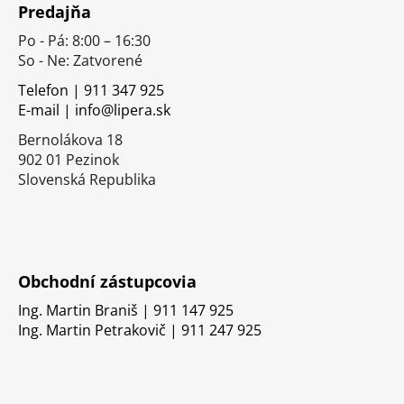
Predajňa
p
Po - Pá: 8:00 – 16:30
ä
So - Ne: Zatvorené
t
i
Telefon | 911 347 925
E-mail | info@lipera.sk
e
Bernolákova 18
902 01 Pezinok
Slovenská Republika
Obchodní zástupcovia
Ing. Martin Braniš | 911 147 925
Ing. Martin Petrakovič | 911 247 925