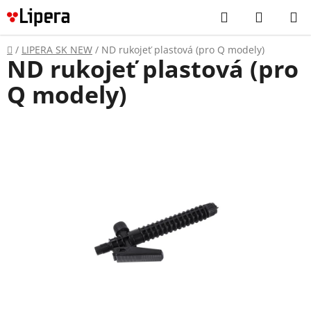
Prejsť
Hľadať
NÁKUP
na
KOŠÍK
obsah
Domov
/
LIPERA SK NEW
/
ND rukojeť plastová (pro Q modely)
ND rukojeť plastová (pro
Q modely)