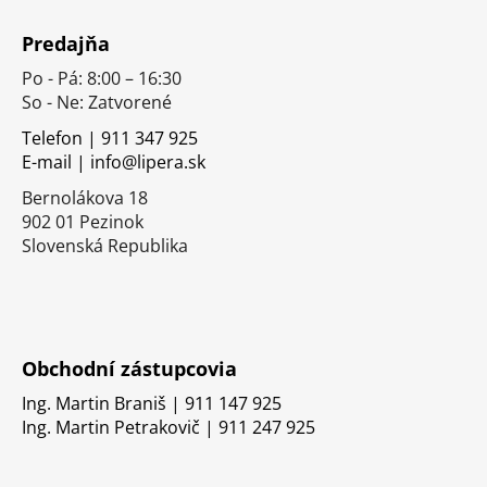
Z
á
Predajňa
p
Po - Pá: 8:00 – 16:30
ä
So - Ne: Zatvorené
t
i
Telefon | 911 347 925
E-mail | info@lipera.sk
e
Bernolákova 18
902 01 Pezinok
Slovenská Republika
Obchodní zástupcovia
Ing. Martin Braniš | 911 147 925
Ing. Martin Petrakovič | 911 247 925