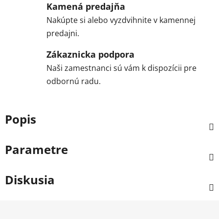
Kamená predajňa
Nakúpte si alebo vyzdvihnite v kamennej
predajni.
Zákaznicka podpora
Naši zamestnanci sú vám k dispozícii pre
odbornú radu.
Popis
Parametre
Diskusia
Z
á