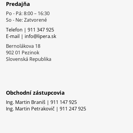
Predajňa
p
Po - Pá: 8:00 – 16:30
ä
So - Ne: Zatvorené
t
i
Telefon | 911 347 925
E-mail | info@lipera.sk
e
Bernolákova 18
902 01 Pezinok
Slovenská Republika
Obchodní zástupcovia
Ing. Martin Braniš | 911 147 925
Ing. Martin Petrakovič | 911 247 925