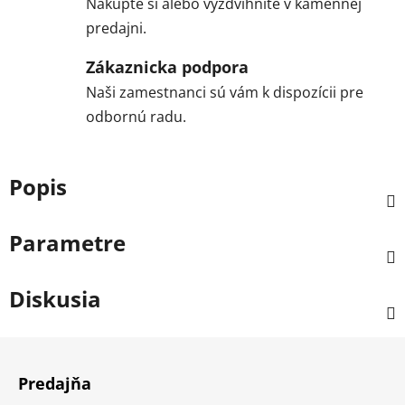
Nakúpte si alebo vyzdvihnite v kamennej
predajni.
Zákaznicka podpora
Naši zamestnanci sú vám k dispozícii pre
odbornú radu.
Popis
Parametre
Diskusia
Z
á
Predajňa
p