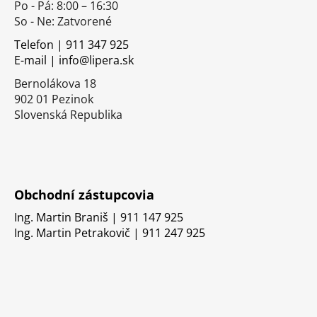
Po - Pá: 8:00 – 16:30
ä
So - Ne: Zatvorené
t
i
Telefon | 911 347 925
E-mail | info@lipera.sk
e
Bernolákova 18
902 01 Pezinok
Slovenská Republika
Obchodní zástupcovia
Ing. Martin Braniš | 911 147 925
Ing. Martin Petrakovič | 911 247 925