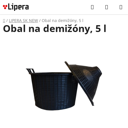
Prejsť
Hľadať
NÁKUP
na
KOŠÍK
obsah
Domov
/
LIPERA SK NEW
/
Obal na demižóny, 5 l
Obal na demižóny, 5 l