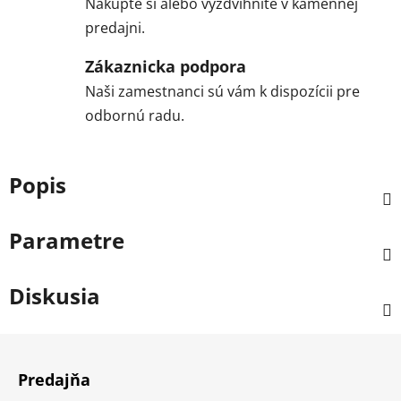
Nakúpte si alebo vyzdvihnite v kamennej
predajni.
Zákaznicka podpora
Naši zamestnanci sú vám k dispozícii pre
odbornú radu.
Popis
Parametre
Diskusia
Z
á
Predajňa
p