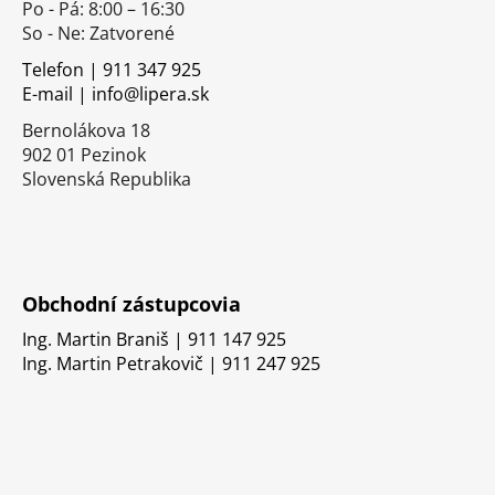
Po - Pá: 8:00 – 16:30
ä
So - Ne: Zatvorené
t
i
Telefon | 911 347 925
E-mail | info@lipera.sk
e
Bernolákova 18
902 01 Pezinok
Slovenská Republika
Obchodní zástupcovia
Ing. Martin Braniš | 911 147 925
Ing. Martin Petrakovič | 911 247 925