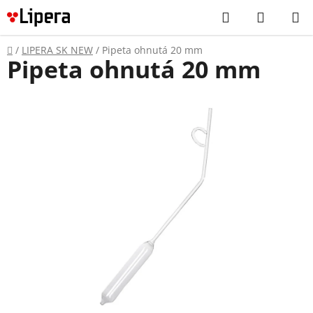
Prejsť
Hľadať
NÁKUP
na
KOŠÍK
obsah
Domov
/
LIPERA SK NEW
/
Pipeta ohnutá 20 mm
Pipeta ohnutá 20 mm