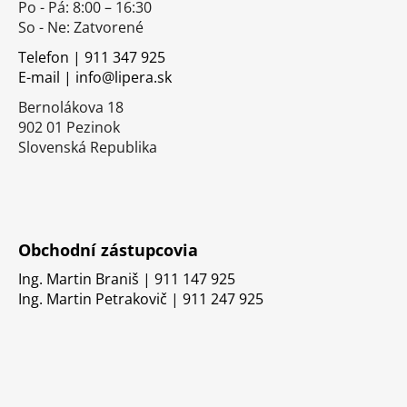
Po - Pá: 8:00 – 16:30
ä
So - Ne: Zatvorené
t
i
Telefon | 911 347 925
E-mail | info@lipera.sk
e
Bernolákova 18
902 01 Pezinok
Slovenská Republika
Obchodní zástupcovia
Ing. Martin Braniš | 911 147 925
Ing. Martin Petrakovič | 911 247 925