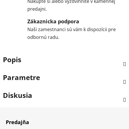
Nakúpte si alebo vyzdvihnite v kamennej
predajni.
Zákaznicka podpora
Naši zamestnanci sú vám k dispozícii pre
odbornú radu.
Popis
Parametre
Diskusia
Z
á
Predajňa
p