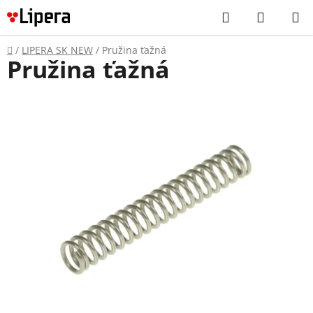
Prejsť
Hľadať
NÁKUP
na
KOŠÍK
obsah
Domov
/
LIPERA SK NEW
/
Pružina ťažná
Pružina ťažná