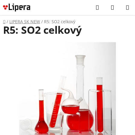
Prejsť
Hľadať
NÁKUP
na
KOŠÍK
obsah
Domov
/
LIPERA SK NEW
/
R5: SO2 celkový
R5: SO2 celkový