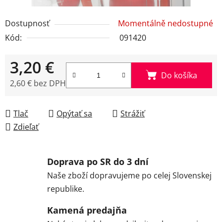
Dostupnosť
Momentálně nedostupné
Kód:
091420
3,20 €
Do košíka
2,60 € bez DPH
Jednotková cena:
Tlač
Opýtať sa
Strážiť
Zdieľať
Doprava po SR do 3 dní
Naše zboží dopravujeme po celej Slovenskej
republike.
Kamená predajňa