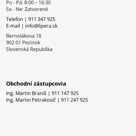
Po - Pá: 8:00 – 16:30
ä
So - Ne: Zatvorené
t
i
Telefon | 911 347 925
E-mail | info@lipera.sk
e
Bernolákova 18
902 01 Pezinok
Slovenská Republika
Obchodní zástupcovia
Ing. Martin Braniš | 911 147 925
Ing. Martin Petrakovič | 911 247 925