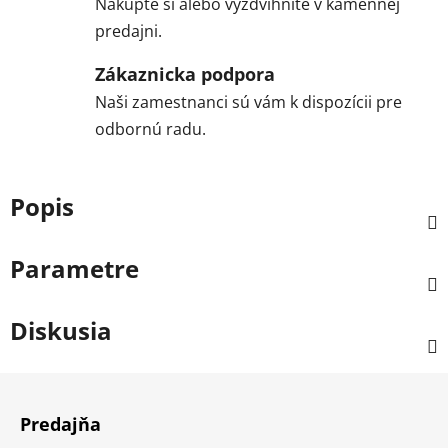
Nakúpte si alebo vyzdvihnite v kamennej
predajni.
Zákaznicka podpora
Naši zamestnanci sú vám k dispozícii pre
odbornú radu.
Popis
Parametre
Diskusia
Z
á
Predajňa
p