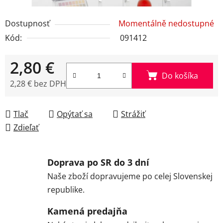
Dostupnosť
Momentálně nedostupné
Kód:
091412
2,80 €
Do košíka
2,28 € bez DPH
Jednotková cena:
Tlač
Opýtať sa
Strážiť
Zdieľať
Doprava po SR do 3 dní
Naše zboží dopravujeme po celej Slovenskej
republike.
Kamená predajňa