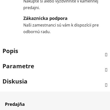
Nakúpte si alebo vyzdvihnite v kamennej
predajni.
Zákaznicka podpora
Naši zamestnanci sú vám k dispozícii pre
odbornú radu.
Popis
Parametre
Diskusia
Z
á
Predajňa
p