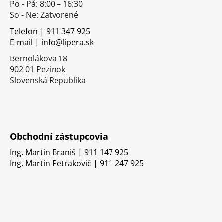
Po - Pá: 8:00 – 16:30
ä
So - Ne: Zatvorené
t
i
Telefon | 911 347 925
E-mail | info@lipera.sk
e
Bernolákova 18
902 01 Pezinok
Slovenská Republika
Obchodní zástupcovia
Ing. Martin Braniš | 911 147 925
Ing. Martin Petrakovič | 911 247 925