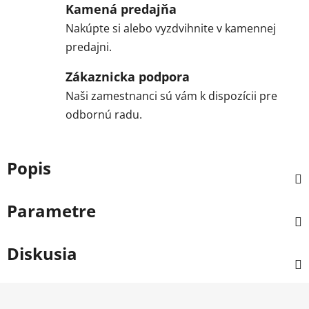
Kamená predajňa
Nakúpte si alebo vyzdvihnite v kamennej
predajni.
Zákaznicka podpora
Naši zamestnanci sú vám k dispozícii pre
odbornú radu.
Popis
Parametre
Diskusia
Z
á