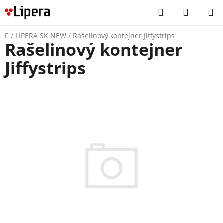
Prejsť
Hľadať
NÁKUP
na
KOŠÍK
obsah
Domov
/
LIPERA SK NEW
/
Rašelinový kontejner Jiffystrips
Rašelinový kontejner
Jiffystrips