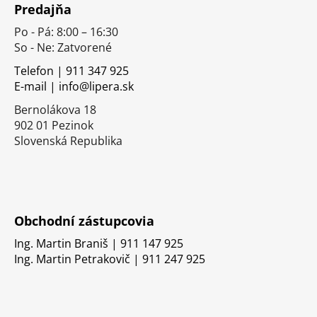
Predajňa
p
Po - Pá: 8:00 – 16:30
ä
So - Ne: Zatvorené
t
i
Telefon | 911 347 925
E-mail | info@lipera.sk
e
Bernolákova 18
902 01 Pezinok
Slovenská Republika
Obchodní zástupcovia
Ing. Martin Braniš | 911 147 925
Ing. Martin Petrakovič | 911 247 925