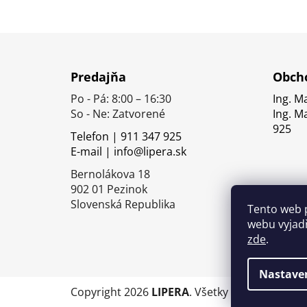
Z
á
Predajňa
Obcho
p
Po - Pá: 8:00 – 16:30
Ing. M
ä
So - Ne: Zatvorené
Ing. M
t
925
Telefon | 911 347 925
i
E-mail | info@lipera.sk
e
Bernolákova 18
902 01 Pezinok
Slovenská Republika
Tento web 
webu vyjadř
zde
.
Nastave
Copyright 2026
LIPERA
. Všetky práva vyhrade