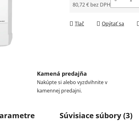
80,72 € bez DPH
Jednotková cena:
Tlač
Opýtať sa
Kamená predajňa
Nakúpte si alebo vyzdvihnite v
kamennej predajni.
arametre
Súvisiace súbory (3)