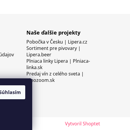
Naše ďalšie projekty
Pobočka v Česku | Lipera.cz
Sortiment pre pivovary |
údajov
Lipera.beer
Plniaca linky Lipera | Plniaca-
linka.sk
Predaj vín z celého sveta |
Vinozoom.sk
Súhlasím
Vytvoril Shoptet