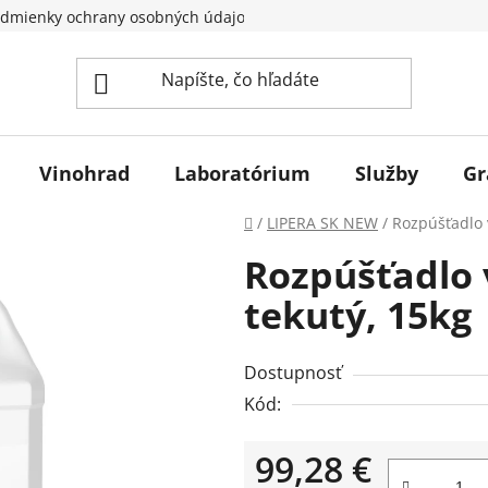
dmienky ochrany osobných údajov
Vinohrad
Laboratórium
Služby
Gr
Domov
/
LIPERA SK NEW
/
Rozpúšťadlo 
Rozpúšťadlo
tekutý, 15kg
Dostupnosť
Kód:
99,28 €