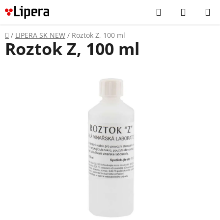
Prejsť
Hľadať
NÁKUP
na
KOŠÍK
obsah
Domov
/
LIPERA SK NEW
/
Roztok Z, 100 ml
Roztok Z, 100 ml