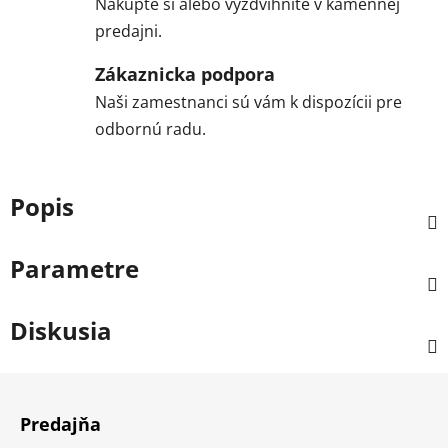
Nakúpte si alebo vyzdvihnite v kamennej
predajni.
Zákaznicka podpora
Naši zamestnanci sú vám k dispozícii pre
odbornú radu.
Popis
Parametre
Diskusia
Z
á
Predajňa
p