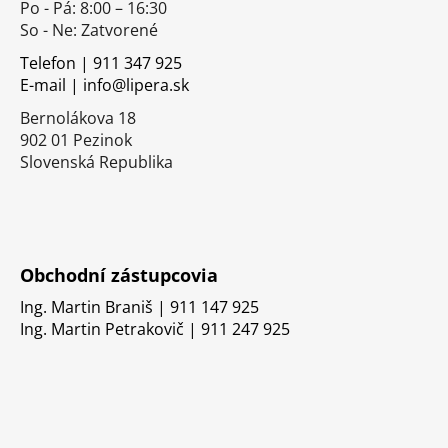
Po - Pá: 8:00 – 16:30
ä
So - Ne: Zatvorené
t
i
Telefon | 911 347 925
E-mail | info@lipera.sk
e
Bernolákova 18
902 01 Pezinok
Slovenská Republika
Obchodní zástupcovia
Ing. Martin Braniš | 911 147 925
Ing. Martin Petrakovič | 911 247 925