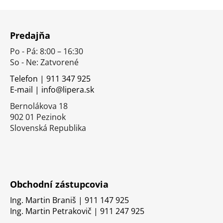
Z
á
Predajňa
p
Po - Pá: 8:00 – 16:30
ä
So - Ne: Zatvorené
t
i
Telefon | 911 347 925
E-mail | info@lipera.sk
e
Bernolákova 18
902 01 Pezinok
Slovenská Republika
Obchodní zástupcovia
Ing. Martin Braniš | 911 147 925
Ing. Martin Petrakovič | 911 247 925