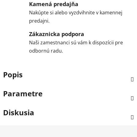
Kamená predajňa
Nakúpte si alebo vyzdvihnite v kamennej
predajni.
Zákaznicka podpora
Naši zamestnanci sú vám k dispozícii pre
odbornú radu.
Popis
Parametre
Diskusia
Z
á