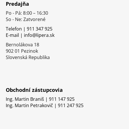
Predajňa
p
Po - Pá: 8:00 – 16:30
ä
So - Ne: Zatvorené
t
i
Telefon | 911 347 925
E-mail | info@lipera.sk
e
Bernolákova 18
902 01 Pezinok
Slovenská Republika
Obchodní zástupcovia
Ing. Martin Braniš | 911 147 925
Ing. Martin Petrakovič | 911 247 925