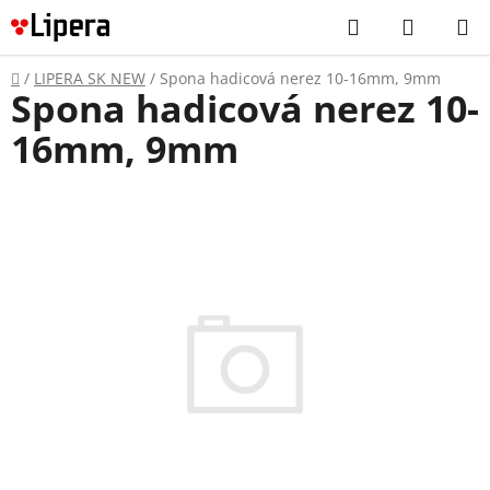
Prejsť
Hľadať
NÁKUP
na
KOŠÍK
obsah
Domov
/
LIPERA SK NEW
/
Spona hadicová nerez 10-16mm, 9mm
Spona hadicová nerez 10-
16mm, 9mm