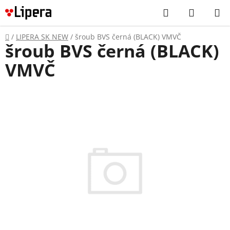
Prejsť
Hľadať
NÁKUP
na
KOŠÍK
obsah
Domov
/
LIPERA SK NEW
/
šroub BVS černá (BLACK) VMVČ
šroub BVS černá (BLACK)
VMVČ