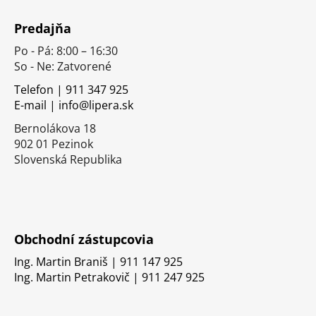
Z
á
Predajňa
p
Po - Pá: 8:00 – 16:30
ä
So - Ne: Zatvorené
t
i
Telefon | 911 347 925
E-mail | info@lipera.sk
e
Bernolákova 18
902 01 Pezinok
Slovenská Republika
Obchodní zástupcovia
Ing. Martin Braniš | 911 147 925
Ing. Martin Petrakovič | 911 247 925