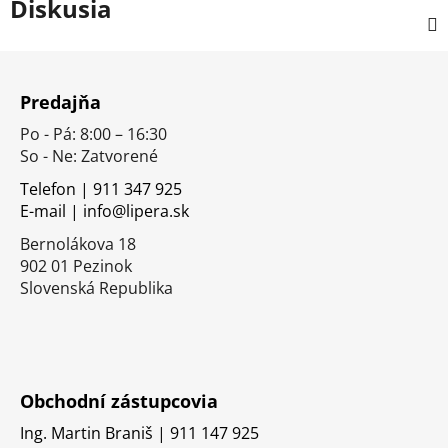
Diskusia
Z
á
Predajňa
p
Po - Pá: 8:00 – 16:30
ä
So - Ne: Zatvorené
t
i
Telefon | 911 347 925
E-mail | info@lipera.sk
e
Bernolákova 18
902 01 Pezinok
Slovenská Republika
Obchodní zástupcovia
Ing. Martin Braniš | 911 147 925