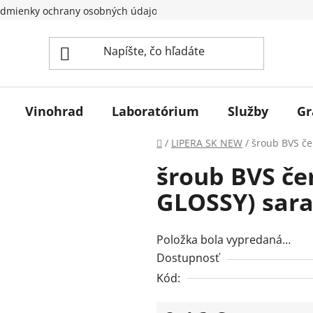
dmienky ochrany osobných údajov
Vinohrad
Laboratórium
Služby
Gr
Domov
/
LIPERA SK NEW
/
šroub BVS če
šroub BVS če
GLOSSY) sar
Položka bola vypredaná…
Dostupnosť
Kód: