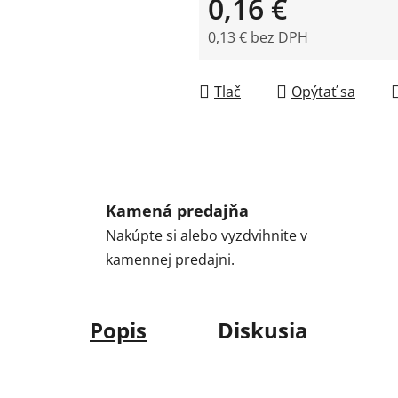
0,16 €
0,13 € bez DPH
Jednotková cena:
Tlač
Opýtať sa
Kamená predajňa
Nakúpte si alebo vyzdvihnite v
kamennej predajni.
Popis
Diskusia