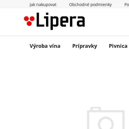
Prejsť
Jak nakupovat
Obchodné podmienky
Po
na
obsah
Výroba vína
Prípravky
Pivnica