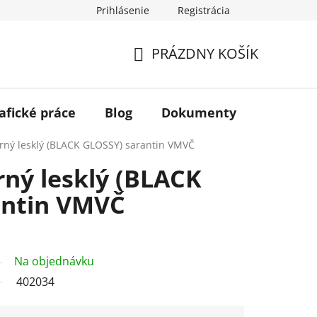
Prihlásenie
Registrácia
PRÁZDNY KOŠÍK
NÁKUPNÝ
KOŠÍK
afické práce
Blog
Dokumenty
Kontakt
rný lesklý (BLACK GLOSSY) sarantin VMVČ
rný lesklý (BLACK
antin VMVČ
Na objednávku
402034