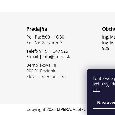
Z
á
Predajňa
Obcho
p
Po - Pá: 8:00 – 16:30
Ing. M
ä
So - Ne: Zatvorené
Ing. M
t
925
Telefon | 911 347 925
i
E-mail | info@lipera.sk
e
Bernolákova 18
902 01 Pezinok
Slovenská Republika
Tento web 
webu vyjadř
zde
.
Nastave
Copyright 2026
LIPERA
. Všetky práva vyhrade