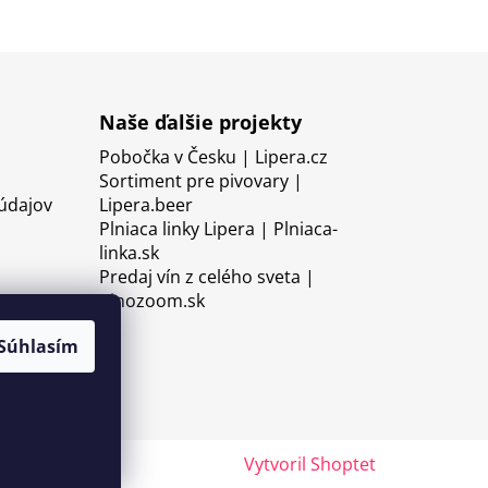
Naše ďalšie projekty
Pobočka v Česku | Lipera.cz
Sortiment pre pivovary |
údajov
Lipera.beer
Plniaca linky Lipera | Plniaca-
linka.sk
Predaj vín z celého sveta |
Vinozoom.sk
Súhlasím
Vytvoril Shoptet