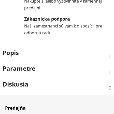
Nakúpte si alebo vyzdvihnite v kamennej
predajni.
Zákaznicka podpora
Naši zamestnanci sú vám k dispozícii pre
odbornú radu.
Popis
Parametre
Diskusia
Z
á
Predajňa
p