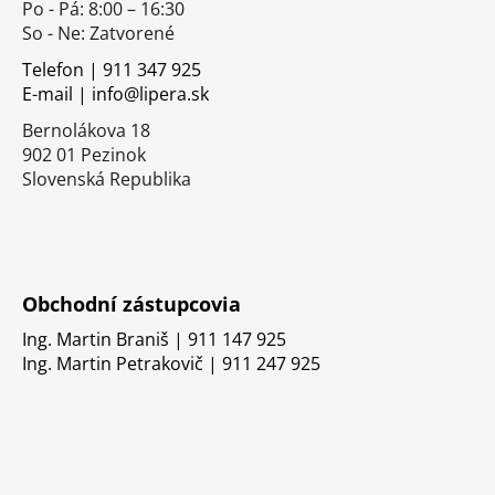
Po - Pá: 8:00 – 16:30
ä
So - Ne: Zatvorené
t
i
Telefon | 911 347 925
E-mail | info@lipera.sk
e
Bernolákova 18
902 01 Pezinok
Slovenská Republika
Obchodní zástupcovia
Ing. Martin Braniš | 911 147 925
Ing. Martin Petrakovič | 911 247 925