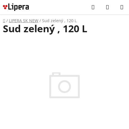
Prejsť
Hľadať
NÁKUP
na
KOŠÍK
obsah
Domov
/
LIPERA SK NEW
/
Sud zelený , 120 L
Sud zelený , 120 L