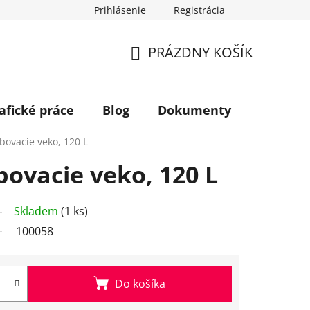
Prihlásenie
Registrácia
PRÁZDNY KOŠÍK
NÁKUPNÝ
KOŠÍK
afické práce
Blog
Dokumenty
Kontakt
bovacie veko, 120 L
bovacie veko, 120 L
Skladem
(1 ks)
100058
Do košíka