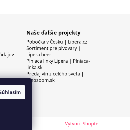
Naše ďalšie projekty
Pobočka v Česku | Lipera.cz
Sortiment pre pivovary |
údajov
Lipera.beer
Plniaca linky Lipera | Plniaca-
linka.sk
Predaj vín z celého sveta |
Vinozoom.sk
Súhlasím
Vytvoril Shoptet