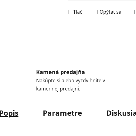
Jednotková cena:
Tlač
Opýtať sa
Kamená predajňa
Nakúpte si alebo vyzdvihnite v
kamennej predajni.
Popis
Parametre
Diskusi