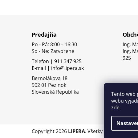
Z
á
Predajňa
Obcho
p
Po - Pá: 8:00 – 16:30
Ing. M
ä
So - Ne: Zatvorené
Ing. M
t
925
Telefon | 911 347 925
i
E-mail | info@lipera.sk
e
Bernolákova 18
902 01 Pezinok
Slovenská Republika
Tento web 
webu vyjadř
zde
.
Nastave
Copyright 2026
LIPERA
. Všetky práva vyhrade