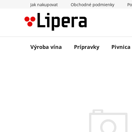
Prejsť
Jak nakupovat
Obchodné podmienky
Po
na
obsah
Výroba vína
Prípravky
Pivnica