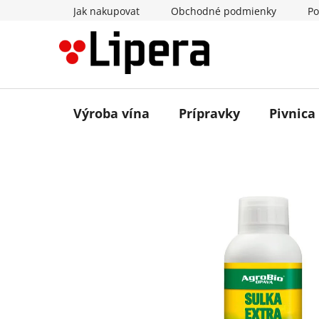
Prejsť
Jak nakupovat
Obchodné podmienky
Po
na
obsah
Výroba vína
Prípravky
Pivnica