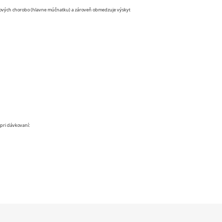
hubových chorobo (hlavne múčnatku) a zároveň obmedzuje výskyt
 pri dávkovaní: