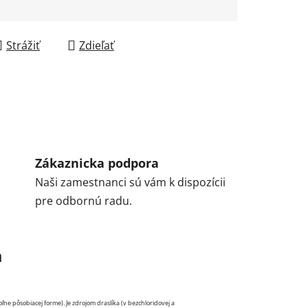
Strážiť
Zdieľať
Zákaznicka podpora
Naši zamestnanci sú vám k dispozícii
pre odbornú radu.
a
oľne pôsobiacej forme). Je zdrojom draslíka (v bezchloridovej a