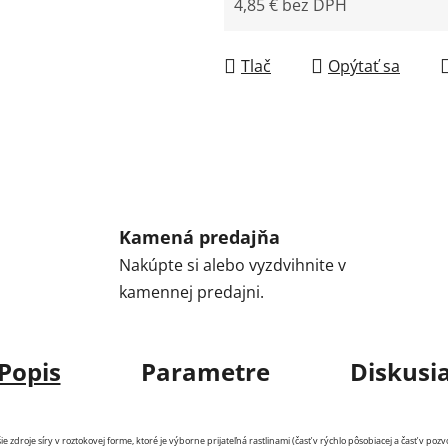
4,85 € bez DPH
Jednotková cena:
Tlač
Opýtať sa
Kamená predajňa
Nakúpte si alebo vyzdvihnite v
kamennej predajni.
Popis
Parametre
Diskusi
droje síry v roztokovej forme, ktoré je výborne prijateľná rastlinami (časť v rýchlo pôsobiacej a časť v pozv