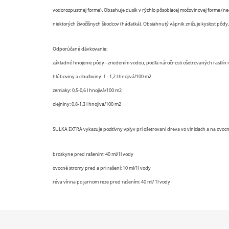
vodorozpustnej forme). Obsahuje dusík v rýchlo pôsobiacej močovinovej forme (ne
niektorých živočíšnych škodcov (háďatká). Obsiahnutý vápnik znižuje kyslosť pôdy, 
Odporúčané dávkovanie:
základné hnojenie pôdy - zriedením vodou, podľa náročnosti ošetrovaných rastlín na
hlúboviny a cibuľoviny: 1 - 1,2 l hnojivá/100 m2
zemiaky: 0,5-0,6 l hnojivá/100 m2
olejniny: 0,8-1,3 l hnojivá/100 m2
SULKA EXTRA vykazuje pozitívny vplyv pri ošetrovaní dreva vo viniciach a na ovocn
broskyne pred rašením: 40 ml/1l vody
ovocné stromy pred a pri rašení: 10 ml/1l vody
réva vínna po jarnom reze pred rašením: 40 ml/ 1l vody
Z