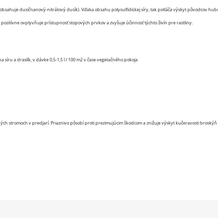
obsahuje dusičnanový-nitrátový dusík). Vďaka obsahu polysulfidickej síry, tak potláča výskyt pôvodcov 
pozitívne ovplyvňuje prístupnosť stopových prvkov a zvyšuje účinnosť týchto živín pre rastliny.
 síru a draslík, v dávke 0,5-1,5 l / 100 m2 v čase vegetačného pokoja
ých stromoch v predjarí. Priaznivo pôsobí proti prezimujúcim škodcom a znižuje výskyt kučeravosti broskýň