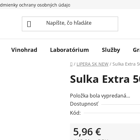
dmienky ochrany osobných údajov
Vinohrad
Laboratórium
Služby
Gr
Domov
/
LIPERA SK NEW
/
Sulka Extra 
Sulka Extra 
Položka bola vypredaná…
Dostupnosť
Kód:
5,96 €