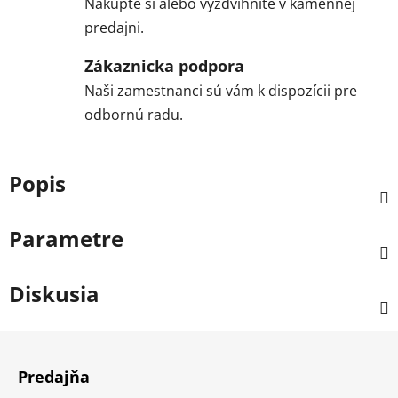
Nakúpte si alebo vyzdvihnite v kamennej
predajni.
Zákaznicka podpora
Naši zamestnanci sú vám k dispozícii pre
odbornú radu.
Popis
Parametre
Diskusia
Z
á
Predajňa
p