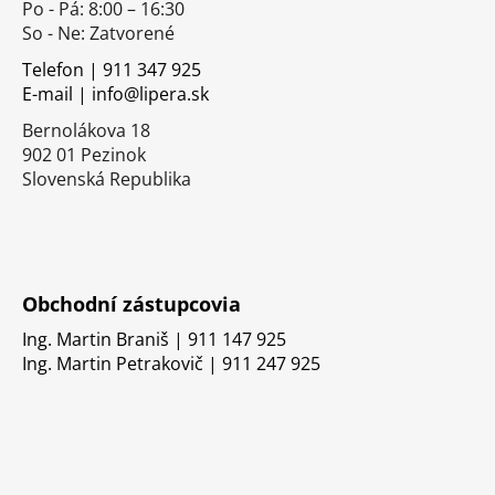
Po - Pá: 8:00 – 16:30
ä
So - Ne: Zatvorené
t
i
Telefon | 911 347 925
E-mail | info@lipera.sk
e
Bernolákova 18
902 01 Pezinok
Slovenská Republika
Obchodní zástupcovia
Ing. Martin Braniš | 911 147 925
Ing. Martin Petrakovič | 911 247 925