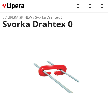
Prejsť
Hľadať
NÁKUP
na
KOŠÍK
obsah
Domov
/
LIPERA SK NEW
/
Svorka Drahtex 0
Svorka Drahtex 0