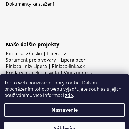
Dokumenty ke stažení
Naše ďalšie projekty
Pobočka v Česku | Lipera.cz
Sortiment pre pivovary | Lipera.beer
Plniaca linky Lipera | Plniaca-linka.sk
Predaj vín z celého sveta | Vinozoom.sk
Tento web používá soubory cookie. Dalším
procházením tohoto webu vyjadřujete souhlas s jejich
používáním.. Více informací
zde
.
Nastavenie
Súhlasím