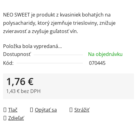
NEO SWEET je produkt z kvasiniek bohatých na
polysacharidy, ktorý zjemňuje triesloviny, znižuje
zvieravosť a zvyšuje guľatosť vín.
Položka bola vypredaná…
Dostupnosť
Na objednávku
Kód:
070445
1,76 €
1,43 € bez DPH
Jednotková cena:
Tlač
Opýtať sa
Strážiť
Zdieľať