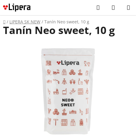
Prejsť
Hľadať
NÁKUP
na
KOŠÍK
obsah
Domov
/
LIPERA SK NEW
/
Tanín Neo sweet, 10 g
Tanín Neo sweet, 10 g