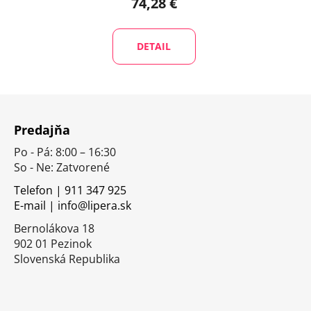
74,28 €
DETAIL
Z
á
Predajňa
p
Po - Pá: 8:00 – 16:30
ä
So - Ne: Zatvorené
t
i
Telefon | 911 347 925
E-mail | info@lipera.sk
e
Bernolákova 18
902 01 Pezinok
Slovenská Republika