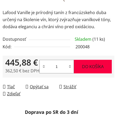
Lafood Vanille je prírodný tanín z francúzskeho duba
určený na školenie vín, ktorý zvýrazňuje vanilkové tóny,
dodáva eleganciu a chráni víno pred oxidáciou.
Dostupnosť
Skladem
(11 ks)
Kód:
200048
445,88 €
DO KOŠÍKA
362,50 € bez DPH
Jednotková cena:
Tlač
Opýtať sa
Strážiť
Zdieľať
Doprava po SR do 3 dní