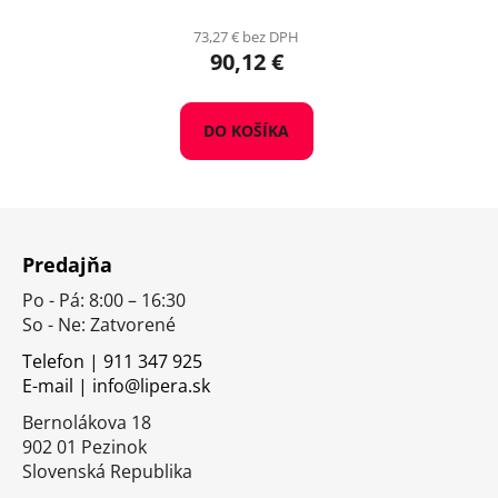
73,27 € bez DPH
90,12 €
DO KOŠÍKA
Z
á
Predajňa
p
Po - Pá: 8:00 – 16:30
ä
So - Ne: Zatvorené
t
i
Telefon | 911 347 925
E-mail | info@lipera.sk
e
Bernolákova 18
902 01 Pezinok
Slovenská Republika