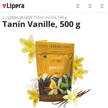
Prejsť
Hľadať
NÁKUP
na
KOŠÍK
obsah
Domov
/
LIPERA SK NEW
/
Tanín Vanille, 500 g
Tanín Vanille, 500 g