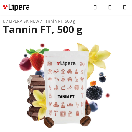
Prejsť
Hľadať
NÁKUP
na
KOŠÍK
obsah
Domov
/
LIPERA SK NEW
/
Tannin FT, 500 g
Tannin FT, 500 g