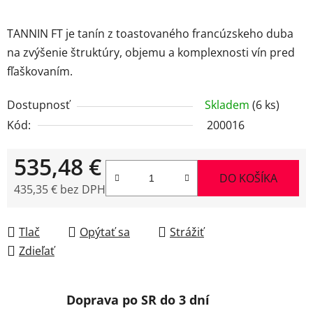
TANNIN FT je tanín z toastovaného francúzskeho duba
na zvýšenie štruktúry, objemu a komplexnosti vín pred
fľaškovaním.
Dostupnosť
Skladem
(6 ks)
Kód:
200016
535,48 €
DO KOŠÍKA
435,35 € bez DPH
Jednotková cena:
Tlač
Opýtať sa
Strážiť
Zdieľať
Doprava po SR do 3 dní