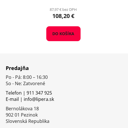
87,97 € bez DPH
108,20 €
DO KOŠÍKA
Z
á
Predajňa
p
Po - Pá: 8:00 – 16:30
ä
So - Ne: Zatvorené
t
i
Telefon | 911 347 925
E-mail | info@lipera.sk
e
Bernolákova 18
902 01 Pezinok
Slovenská Republika