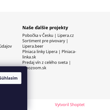
Naše ďalšie projekty
Pobočka v Česku | Lipera.cz
Sortiment pre pivovary |
údajov
Lipera.beer
Plniaca linky Lipera | Plniaca-
linka.sk
Predaj vín z celého sveta |
Vinozoom.sk
Súhlasím
Vytvoril Shoptet