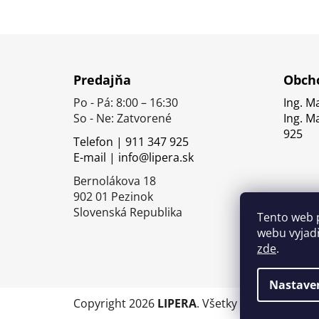
Z
á
Predajňa
Obcho
p
Po - Pá: 8:00 – 16:30
Ing. M
ä
So - Ne: Zatvorené
Ing. M
t
925
Telefon | 911 347 925
i
E-mail | info@lipera.sk
e
Bernolákova 18
902 01 Pezinok
Slovenská Republika
Tento web 
webu vyjadř
zde
.
Nastave
Copyright 2026
LIPERA
. Všetky práva vyhrade