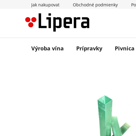
Prejsť
Jak nakupovat
Obchodné podmienky
Po
na
obsah
Výroba vína
Prípravky
Pivnica