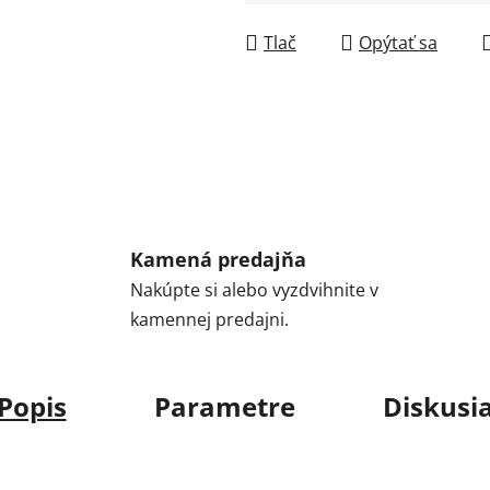
Jednotková cena:
Tlač
Opýtať sa
Kamená predajňa
Nakúpte si alebo vyzdvihnite v
kamennej predajni.
Popis
Parametre
Diskusi