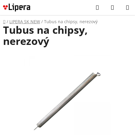
Prejsť
Hľadať
NÁKUP
na
KOŠÍK
obsah
Domov
/
LIPERA SK NEW
/
Tubus na chipsy, nerezový
Tubus na chipsy,
nerezový