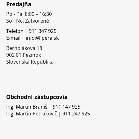
Predajňa
p
Po - Pá: 8:00 – 16:30
ä
So - Ne: Zatvorené
t
i
Telefon | 911 347 925
E-mail | info@lipera.sk
e
Bernolákova 18
902 01 Pezinok
Slovenská Republika
Obchodní zástupcovia
Ing. Martin Braniš | 911 147 925
Ing. Martin Petrakovič | 911 247 925