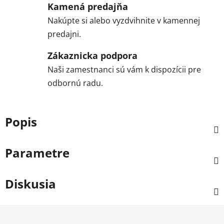
Kamená predajňa
Nakúpte si alebo vyzdvihnite v kamennej
predajni.
Zákaznicka podpora
Naši zamestnanci sú vám k dispozícii pre
odbornú radu.
Popis
Parametre
Diskusia
Z
á