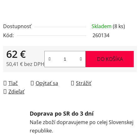
Dostupnosť
Skladem
(8 ks)
Kód:
260134
62 €
DO KOŠÍKA
50,41 € bez DPH
Jednotková cena:
Tlač
Opýtať sa
Strážiť
Zdieľať
Doprava po SR do 3 dní
Naše zboží dopravujeme po celej Slovenskej
republike.