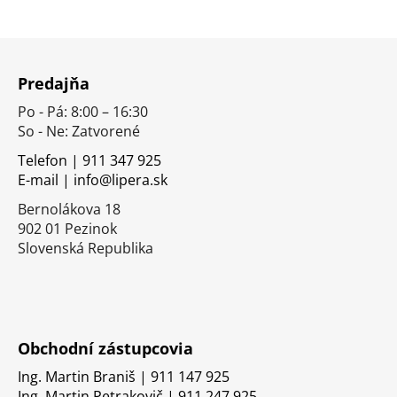
Z
á
Predajňa
p
Po - Pá: 8:00 – 16:30
ä
So - Ne: Zatvorené
t
i
Telefon | 911 347 925
E-mail | info@lipera.sk
e
Bernolákova 18
902 01 Pezinok
Slovenská Republika
Obchodní zástupcovia
Ing. Martin Braniš | 911 147 925
Ing. Martin Petrakovič | 911 247 925