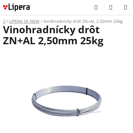
Prejsť
Hľadať
NÁKUP
na
KOŠÍK
obsah
Domov
/
LIPERA SK NEW
/
Vinohradnícky drôt ZN+AL 2,50mm 25kg
Vinohradnícky drôt
ZN+AL 2,50mm 25kg