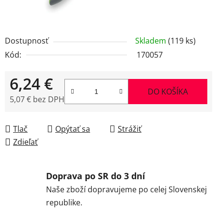
Dostupnosť
Skladem
(119 ks)
Kód:
170057
6,24 €
DO KOŠÍKA
5,07 € bez DPH
Jednotková cena:
Tlač
Opýtať sa
Strážiť
Zdieľať
Doprava po SR do 3 dní
Naše zboží dopravujeme po celej Slovenskej
republike.