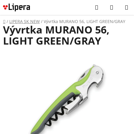
Prejsť
Hľadať
NÁKUP
na
KOŠÍK
obsah
Domov
/
LIPERA SK NEW
/
Vývrtka MURANO 56, LIGHT GREEN/GRAY
Vývrtka MURANO 56,
LIGHT GREEN/GRAY