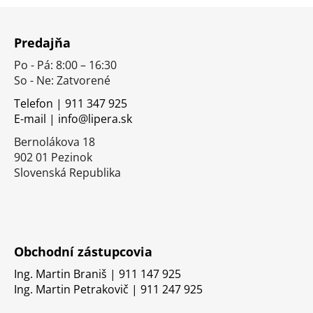
Z
á
Predajňa
p
Po - Pá: 8:00 – 16:30
ä
So - Ne: Zatvorené
t
i
Telefon | 911 347 925
E-mail | info@lipera.sk
e
Bernolákova 18
902 01 Pezinok
Slovenská Republika
Obchodní zástupcovia
Ing. Martin Braniš | 911 147 925
Ing. Martin Petrakovič | 911 247 925